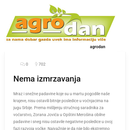
agrodan
0
702
Nema izmrzavanja
Mraz i snežne padavine koje su u martu pogodile naše
krajeve, nisu ostavili bitnije posledice u voćnjacima na
jugu Srbije. Prema mišljenju stručnog saradnika za
voćarstvo, Zorana Jovića u Opštini Merošina obilne
padavine i sneg nisu ostavile negativne posledice u ovoj
fazi razvoja voćke. Najvažnije je da nije bilo ekstremno