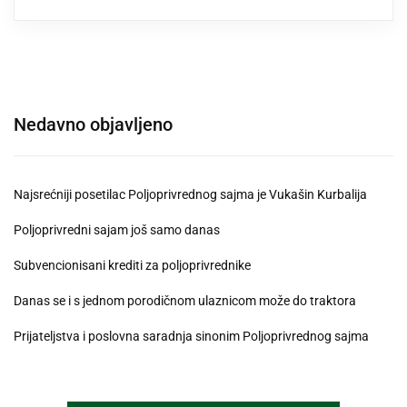
Nedavno objavljeno
Najsrećniji posetilac Poljoprivrednog sajma je Vukašin Kurbalija
Poljoprivredni sajam još samo danas
Subvencionisani krediti za poljoprivrednike
Danas se i s jednom porodičnom ulaznicom može do traktora
Prijateljstva i poslovna saradnja sinonim Poljoprivrednog sajma