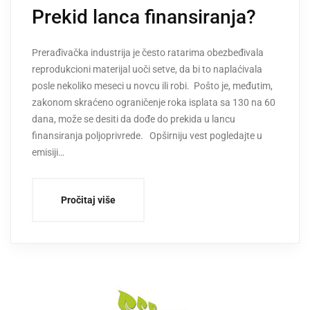
Prekid lanca finansiranja?
Prerađivačka industrija je često ratarima obezbeđivala
reprodukcioni materijal uoči setve, da bi to naplaćivala
posle nekoliko meseci u novcu ili robi. Pošto je, međutim,
zakonom skraćeno ograničenje roka isplata sa 130 na 60
dana, može se desiti da dođe do prekida u lancu
finansiranja poljoprivrede. Opširniju vest pogledajte u
emisiji…
Pročitaj više