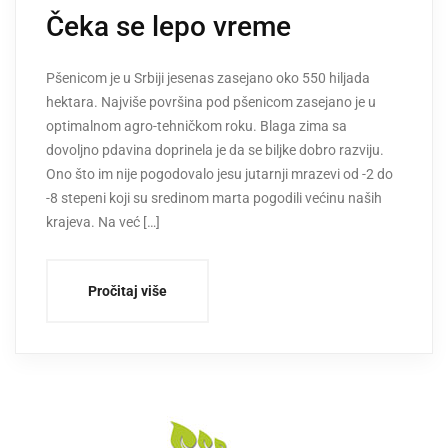
Čeka se lepo vreme
Pšenicom je u Srbiji jesenas zasejano oko 550 hiljada
hektara. Najviše površina pod pšenicom zasejano je u
optimalnom agro-tehničkom roku. Blaga zima sa
dovoljno pdavina doprinela je da se biljke dobro razviju.
Ono što im nije pogodovalo jesu jutarnji mrazevi od -2 do
-8 stepeni koji su sredinom marta pogodili većinu naših
krajeva. Na već […]
Pročitaj više