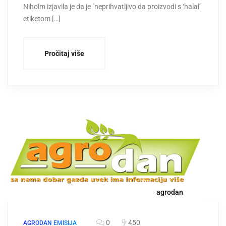
Niholm izjavila je da je "neprihvatljivo da proizvodi s ‘halal’
etiketom […]
Pročitaj više
agrodan
0
450
AGRODAN EMISIJA