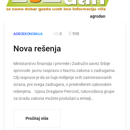
agrodan
0
598
AGROEKONOMIJA
Nova rešenja
Ministarstvo finansija i privrede i Zadružni savez Srbije
sprovode javnu raspravu o Nacrtu zakona o zadrugama.
Cilj rasprave je da se čuje mišljenje svih zainteresovanih
strana, pre svega zadrugara, o predviđenim zakonskim
rešenjima. Izjavu Dragijane Petrović, rukovodioca grupe
za izradu zakona možete poslušati u emisiji…
Pročitaj više