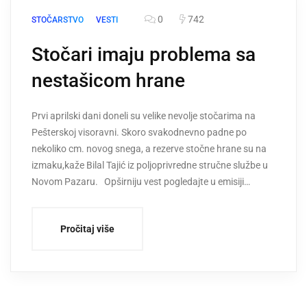
0
742
STOČARSTVO
VESTI
Stočari imaju problema sa
nestašicom hrane
Prvi aprilski dani doneli su velike nevolje stočarima na
Pešterskoj visoravni. Skoro svakodnevno padne po
nekoliko cm. novog snega, a rezerve stočne hrane su na
izmaku,kaže Bilal Tajić iz poljoprivredne stručne službe u
Novom Pazaru. Opširniju vest pogledajte u emisiji…
Pročitaj više