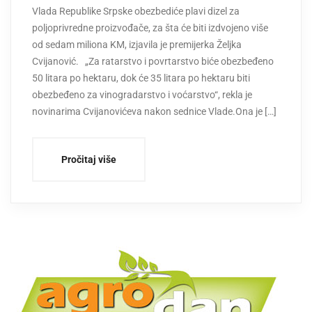
Vlada Republike Srpske obezbediće plavi dizel za
poljoprivredne proizvođače, za šta će biti izdvojeno više
od sedam miliona KM, izjavila je premijerka Željka
Cvijanović. „Za ratarstvo i povrtarstvo biće obezbeđeno
50 litara po hektaru, dok će 35 litara po hektaru biti
obezbeđeno za vinogradarstvo i voćarstvo“, rekla je
novinarima Cvijanovićeva nakon sednice Vlade.Ona je […]
Pročitaj više