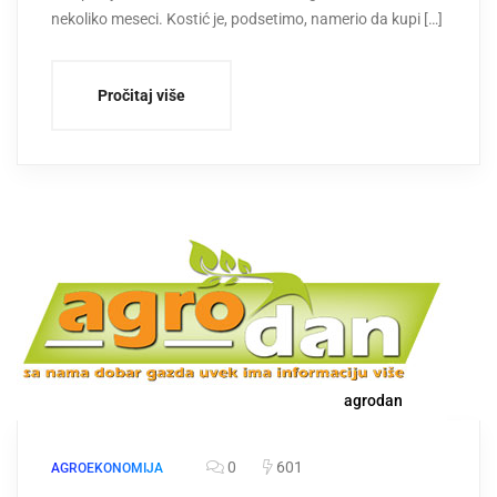
nekoliko meseci. Kostić je, podsetimo, namerio da kupi […]
Pročitaj više
agrodan
0
601
AGROEKONOMIJA