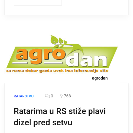
agrodan
0
768
RATARSTVO
Ratarima u RS stiže plavi
dizel pred setvu