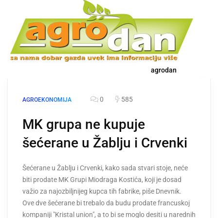
agrodan
0
585
AGROEKONOMIJA
MK grupa ne kupuje
šećerane u Žablju i Crvenki
Šećerane u Žablju i Crvenki, kako sada stvari stoje, neće
biti prodate MK Grupi Miodraga Kostića, koji je dosad
važio za najozbiljnijeg kupca tih fabrike, piše Dnevnik.
Ove dve šećerane bi trebalo da budu prodate francuskoj
kompaniji "Kristal union", a to bi se moglo desiti u narednih