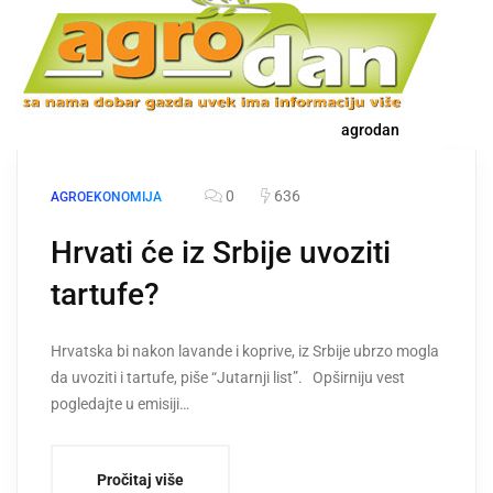
agrodan
0
636
AGROEKONOMIJA
Hrvati će iz Srbije uvoziti
tartufe?
Hrvatska bi nakon lavande i koprive, iz Srbije ubrzo mogla
da uvoziti i tartufe, piše “Jutarnji list”. Opširniju vest
pogledajte u emisiji…
Pročitaj više