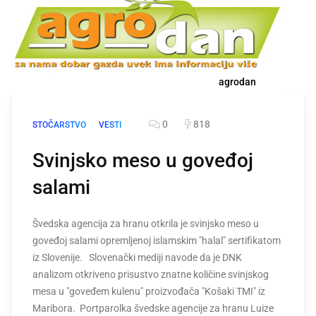
agrodan
0
818
STOČARSTVO
VESTI
Svinjsko meso u goveđoj
salami
Švedska agencija za hranu otkrila je svinjsko meso u
goveđoj salami opremljenoj islamskim "halal" sertifikatom
iz Slovenije. Slovenački mediji navode da je DNK
analizom otkriveno prisustvo znatne količine svinjskog
mesa u "goveđem kulenu" proizvođača "Košaki TMI" iz
Maribora. Portparolka švedske agencije za hranu Luize