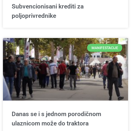
Subvencionisani krediti za
poljoprivrednike
MANIFESTACIJE
Danas se i s jednom porodičnom
ulaznicom može do traktora