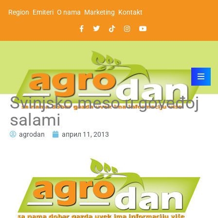
Region
Emiteri
O nama
Marketing
Kontakt
Svinjsko meso u goveđoj
salami
agrodan
април 11, 2013