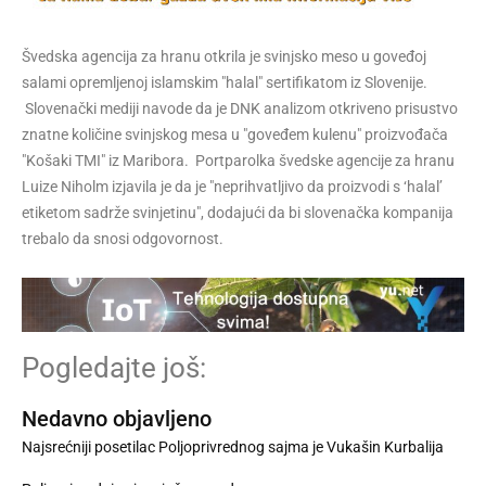
Švedska agencija za hranu otkrila je svinjsko meso u goveđoj
salami opremljenoj islamskim "halal" sertifikatom iz Slovenije.
Slovenački mediji navode da je DNK analizom otkriveno prisustvo
znatne količine svinjskog mesa u "goveđem kulenu" proizvođača
"Košaki TMI" iz Maribora. Portparolka švedske agencije za hranu
Luize Niholm izjavila je da je "neprihvatljivo da proizvodi s ‘halal’
etiketom sadrže svinjetinu", dodajući da bi slovenačka kompanija
trebalo da snosi odgovornost.
Pogledajte još:
Nedavno objavljeno
Najsrećniji posetilac Poljoprivrednog sajma je Vukašin Kurbalija