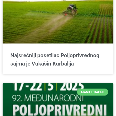
Najsrećniji posetilac Poljoprivrednog
sajma je Vukašin Kurbalija
MANIFESTACIJE