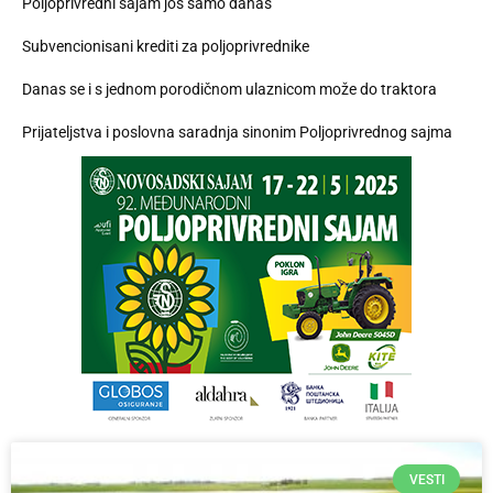
Poljoprivredni sajam još samo danas
Subvencionisani krediti za poljoprivrednike
Danas se i s jednom porodičnom ulaznicom može do traktora
Prijateljstva i poslovna saradnja sinonim Poljoprivrednog sajma
VESTI