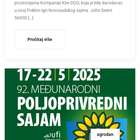
prostorijama Kompanije Kite DOO, koja je bila darodavac
u ovoj Poklon-igri Novosadskog sajma. John Deere
5045D […]
Pročitaj više
agrodan