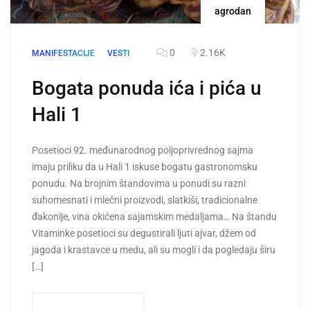
agrodan
0
2.16K
MANIFESTACIJE
VESTI
Bogata ponuda ića i pića u
Hali 1
Posetioci 92. međunarodnog poljoprivrednog sajma
imaju priliku da u Hali 1 iskuse bogatu gastronomsku
ponudu. Na brojnim štandovima u ponudi su razni
suhomesnati i mlečni proizvodi, slatkiši, tradicionalne
đakonije, vina okićena sajamskim medaljama… Na štandu
Vitaminke posetioci su degustirali ljuti ajvar, džem od
jagoda i krastavce u medu, ali su mogli i da pogledaju širu
[…]