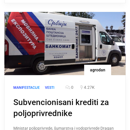
agrodan
0
4.27K
MANIFESTACIJE
VESTI
Subvencionisani krediti za
poljoprivrednike
Ministar poljoprivrede, šumarstva i vodoprivrede Dragan