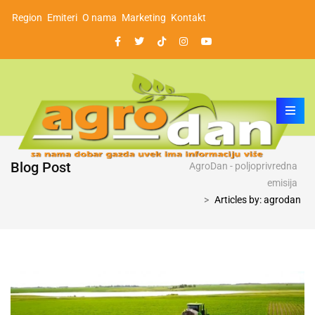
Region
Emiteri
O nama
Marketing
Kontakt
Blog Post
AgroDan - poljoprivredna
emisija
>
Articles by: agrodan