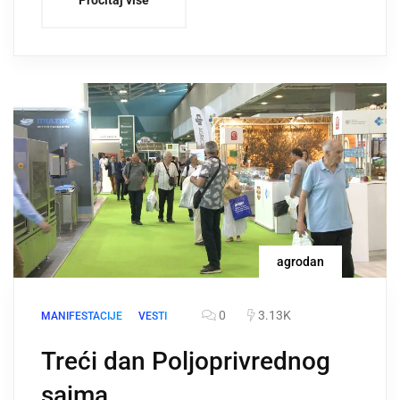
agrodan
0
3.13K
MANIFESTACIJE
VESTI
Treći dan Poljoprivrednog
sajma