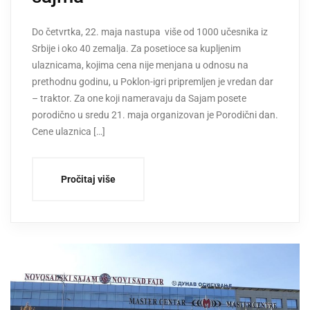
Do četvrtka, 22. maja nastupa više od 1000 učesnika iz
Srbije i oko 40 zemalja. Za posetioce sa kupljenim
ulaznicama, kojima cena nije menjana u odnosu na
prethodnu godinu, u Poklon-igri pripremljen je vredan dar
– traktor. Za one koji nameravaju da Sajam posete
porodično u sredu 21. maja organizovan je Porodični dan.
Cene ulaznica […]
Pročitaj više