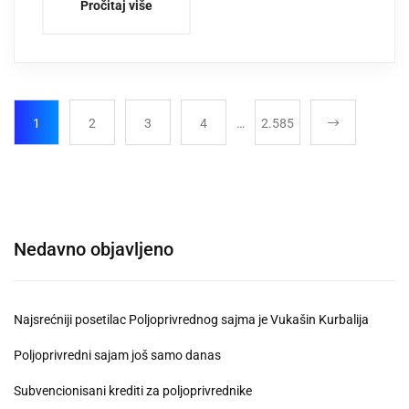
Pročitaj više
1
2
3
4
…
2.585
Nedavno objavljeno
Najsrećniji posetilac Poljoprivrednog sajma je Vukašin Kurbalija
Poljoprivredni sajam još samo danas
Subvencionisani krediti za poljoprivrednike