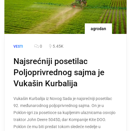
agrodan
0
5.45K
VESTI
Najsrećniji posetilac
Poljoprivrednog sajma je
Vukašin Kurbalija
Vukašin Kurbalija iz Novog Sada je najsrećniji posetilac
92. međunarodnog poljoprivrednog sajma. On je u
Poklon-igri za posetioce sa kupljenim ulaznicama osvojio
traktor John Deere 5045D, dar Kompanije Kite DOO.
Poklon će mu biti predat tokom sledeće nedelje u