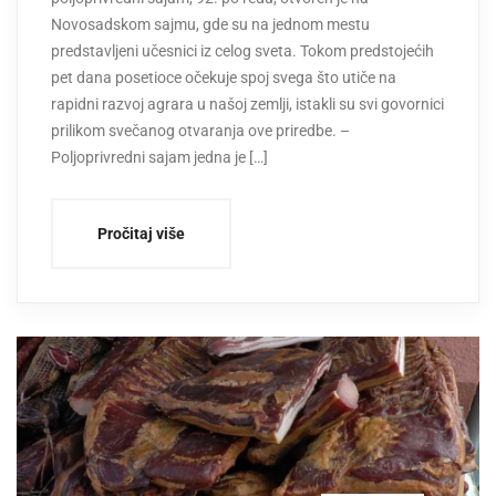
Novosadskom sajmu, gde su na jednom mestu
predstavljeni učesnici iz celog sveta. Tokom predstojećih
pet dana posetioce očekuje spoj svega što utiče na
rapidni razvoj agrara u našoj zemlji, istakli su svi govornici
prilikom svečanog otvaranja ove priredbe. –
Poljoprivredni sajam jedna je […]
Pročitaj više