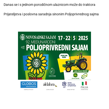
Danas se i s jednom porodičnom ulaznicom može do traktora
Prijateljstva i poslovna saradnja sinonim Poljoprivrednog sajma