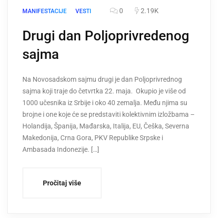
0
2.19K
MANIFESTACIJE
VESTI
Drugi dan Poljoprivredenog
sajma
Na Novosadskom sajmu drugi je dan Poljoprivrednog
sajma koji traje do četvrtka 22. maja. Okupio je više od
1000 učesnika iz Srbije i oko 40 zemalja. Među njima su
brojne i one koje će se predstaviti kolektivnim izložbama –
Holandija, Španija, Mađarska, Italija, EU, Češka, Severna
Makedonija, Crna Gora, PKV Republike Srpske i
Ambasada Indonezije. […]
Pročitaj više