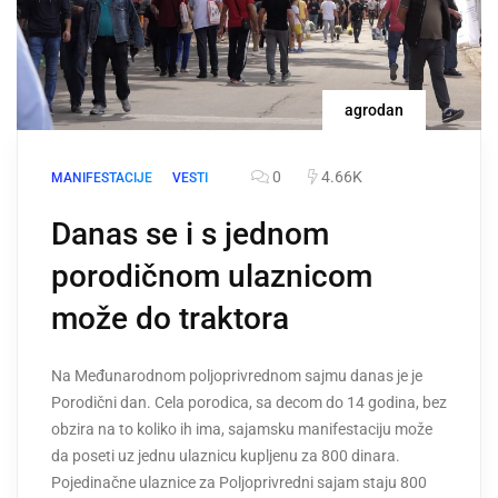
agrodan
0
4.66K
MANIFESTACIJE
VESTI
Danas se i s jednom
porodičnom ulaznicom
može do traktora
Na Međunarodnom poljoprivrednom sajmu danas je je
Porodični dan. Cela porodica, sa decom do 14 godina, bez
obzira na to koliko ih ima, sajamsku manifestaciju može
da poseti uz jednu ulaznicu kupljenu za 800 dinara.
Pojedinačne ulaznice za Poljoprivredni sajam staju 800