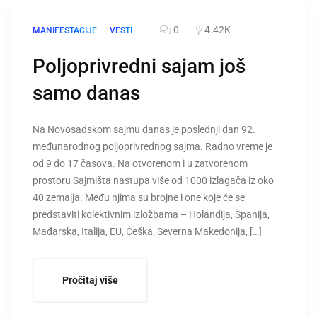
0
4.42K
MANIFESTACIJE
VESTI
Poljoprivredni sajam još
samo danas
Na Novosadskom sajmu danas je poslednji dan 92.
međunarodnog poljoprivrednog sajma. Radno vreme je
od 9 do 17 časova. Na otvorenom i u zatvorenom
prostoru Sajmišta nastupa više od 1000 izlagača iz oko
40 zemalja. Među njima su brojne i one koje će se
predstaviti kolektivnim izložbama – Holandija, Španija,
Mađarska, Italija, EU, Češka, Severna Makedonija, […]
Pročitaj više