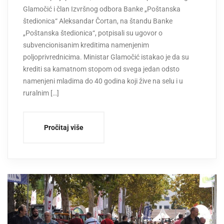
Glamočić i član Izvršnog odbora Banke „Poštanska
štedionica“ Aleksandar Čortan, na štandu Banke
„Poštanska štedionica“, potpisali su ugovor o
subvencionisanim kreditima namenjenim
poljoprivrednicima. Ministar Glamočić istakao je da su
krediti sa kamatnom stopom od svega jedan odsto
namenjeni mladima do 40 godina koji žive na selu i u
ruralnim […]
Pročitaj više