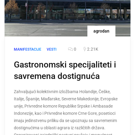
agrodan
0
2.21K
MANIFESTACIJE
VESTI
Gastronomski specijaliteti i
savremena dostignuća
Zahvaljujući kolektivnim izložbama Holandije, Češke,
Italije, Španije, Mađarske, Severne Makedonije, Evropske
unije, Privredne komore Republike Srpske i Ambasade
Indonezije, kao i Privredne komore Crne Gore, posetioci
imaju jedinstvenu priliku da se upoznaju sa savremenim
dostignućima u oblasti agrara iz različitih država.