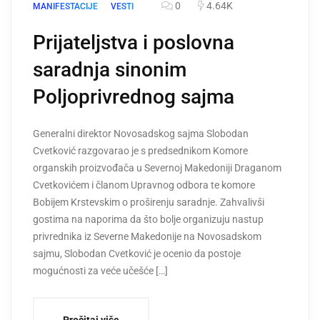
0
4.64K
MANIFESTACIJE
VESTI
Prijateljstva i poslovna
saradnja sinonim
Poljoprivrednog sajma
Generalni direktor Novosadskog sajma Slobodan
Cvetković razgovarao je s predsednikom Komore
organskih proizvođača u Severnoj Makedoniji Draganom
Cvetkovićem i članom Upravnog odbora te komore
Bobijem Krstevskim o proširenju saradnje. Zahvalivši
gostima na naporima da što bolje organizuju nastup
privrednika iz Severne Makedonije na Novosadskom
sajmu, Slobodan Cvetković je ocenio da postoje
mogućnosti za veće učešće […]
Pročitaj više