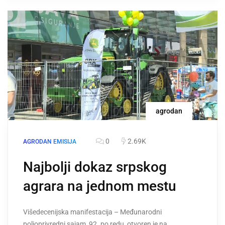
agrodan
0
2.69K
AGRODAN EMISIJA
Najbolji dokaz srpskog
agrara na jednom mestu
Višedecenijska manifestacija – Međunarodni
poljoprivredni sajam, 92. po redu, otvoren je na