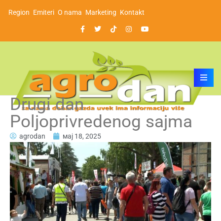
Region
Emiteri
O nama
Marketing
Kontakt
Drugi dan
Poljoprivredenog sajma
agrodan
мај 18, 2025