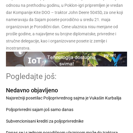
odnosu na prethodnu godinu, u Poklon-igri pripremljen je vredan
dar Kompanije Kite DOO – traktor John Deere 5045D, za one koji
nameravaju da Sajam posete porodično u sredu 21. maja
organizovan je Porodični dan. Cene ulaznica nisu menjane od
prošle godine, a najavljene su brojne diplomatske, privredne i
stručne delegacije, kao i organizovane posete iz zemlje i
inostranstva.
Pogledajte još:
Nedavno objavljeno
Najsrećniji posetilac Poljoprivrednog sajma je Vukašin Kurbalija
Poljoprivredni sajam još samo danas
Subvencionisani krediti za poljoprivrednike
Danas se i s jednom porodičnom ulaznicom može do traktora