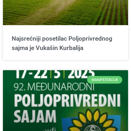
Najsrećniji posetilac Poljoprivrednog
sajma je Vukašin Kurbalija
MANIFESTACIJE