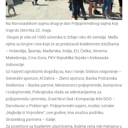
Na Novosadskom sajmu drugi je dan Poljoprivrednog sajma koji
traje do četvrtka 22. maja.
Okupio je više od 1000 učesnika iz Srbije i oko 40 zemalja. Među
njima su brojne i one koje će se predstaviti kolektivnim izložbama
– Holandija, Španija, Mađarska, Italija, EU, Češka, Severna
Makedonija, Crna Gora, PKV Republike Srpske i Ambasada
Indonezije.
Uz najveći agrobiznis događaj su, kao i ranije, Globos osiguranje –
Generalni sponzor, Al Dahra – Zlatni sponzor, Banka Poštanska
štedionica – Banka partner, Ministarstvo poljoprivrede, šumarstva
i vodoprivrede, Pokrajinska vlada sa sekretarijatima za
poljoprivredu i privredu, Grad Novi Sad i Kompanija Kite DOO –
Darodavac u Poklon-igri. Poljoprivredni sajam, nosilac oznake
„Najbolje iz Vojvodine“, ove godine, ima snažnu podršku
Strateškog partnera – Italije.
Za posetioce sa kupljenim ulaznicama, kojima cena nije menjana u