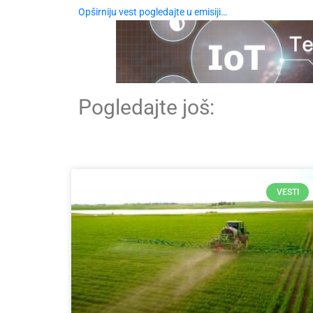
Opširniju vest pogledajte u emisiji…
Pogledajte još:
VESTI