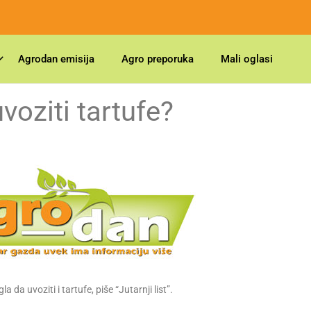
Agrodan emisija
Agro preporuka
Mali oglasi
uvoziti tartufe?
 da uvoziti i tartufe, piše “Jutarnji list”.