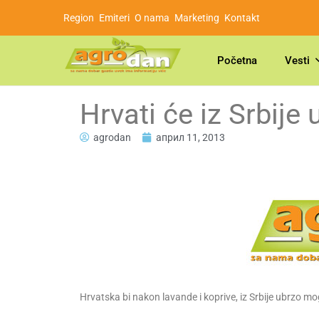
Region
Emiteri
O nama
Marketing
Kontakt
Početna
Vesti
Hrvati će iz Srbije 
agrodan
април 11, 2013
Hrvatska bi nakon lavande i koprive, iz Srbije ubrzo mogla