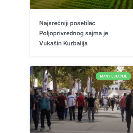
Najsrećniji posetilac
Poljoprivrednog sajma je
Vukašin Kurbalija
MANIFESTACIJE