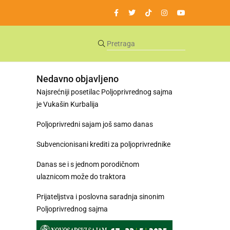
Nedavno objavljeno
Najsrećniji posetilac Poljoprivrednog sajma
je Vukašin Kurbalija
Poljoprivredni sajam još samo danas
Subvencionisani krediti za poljoprivrednike
Danas se i s jednom porodičnom
ulaznicom može do traktora
Prijateljstva i poslovna saradnja sinonim
Poljoprivrednog sajma