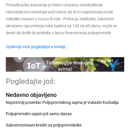
Prerađivačka industrija je često ratarima obezbeđivala
reprodukcioni materijal uoči setve, da bi to naplaćivala posle
nekoliko meseci u novcu ili robi. Pošto je, međutim, zakonom
skraćeno ograničenje roka isplata sa 130 na 60 dana, može se
desiti da dođe do prekida u lancu finansiranja poljoprivrede.
Opširniju vest pogledajte u emisiji…
Pogledajte još:
Nedavno objavljeno
Najsrećniji posetilac Poljoprivrednog sajma je Vukašin Kurbalija
Poljoprivredni sajam još samo danas
Subvencionisani krediti za poljoprivrednike