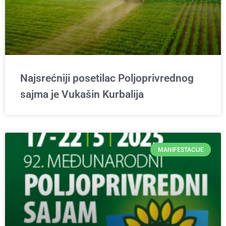
Najsrećniji posetilac Poljoprivrednog
sajma je Vukašin Kurbalija
MANIFESTACIJE