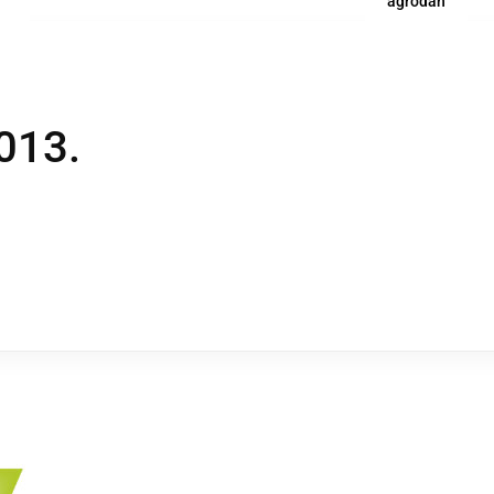
agrodan
013.