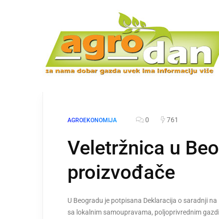
0
761
AGROEKONOMIJA
Veletržnica u Beo
proizvođače
U Beogradu je potpisana Deklaracija o saradnji na
sa lokalnim samoupravama, poljoprivrednim gazdin