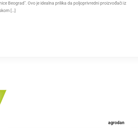
žnice Beograd". Ovo je idealna prilika da poljoprivredni proizvođači iz
dskom […]
agrodan