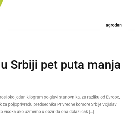
agrodan
u Srbiji pet puta manja
nosi oko jedan kilogram po glavi stanovnika, za razliku od Evrope,
k za poljoprivredu predsednika Privredne komore Srbije Vojislav
iko visoka ako uzmemo u obzir da ona dolazi čak […]