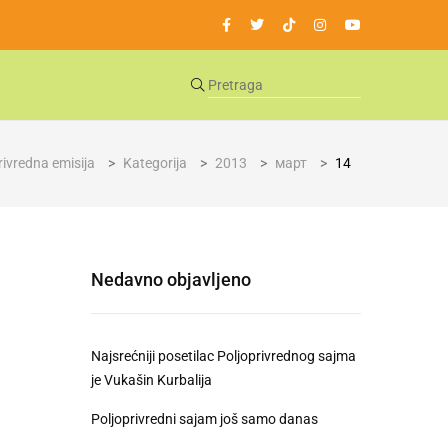
rivredna emisija
>
Kategorija
>
2013
>
март
>
14
Nedavno objavljeno
Najsrećniji posetilac Poljoprivrednog sajma
je Vukašin Kurbalija
Poljoprivredni sajam još samo danas