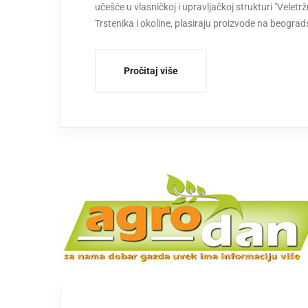
učešće u vlasničkoj i upravljačkoj strukturi "Veletr
Trstenika i okoline, plasiraju proizvode na beogra
Pročitaj više