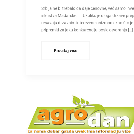
Srbija ne bi trebalo da daje cenovne, već samo in
iskustva Mađarske. Ukoliko je uloga države preja
rešavaju državnim interevencionizmom, kao što je 
pripremiti za jaku konkurenciju posle otvaranja […]
Pročitaj više