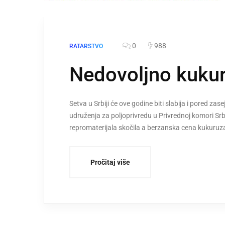
0
988
RATARSTVO
Nedovoljno kukur
Setva u Srbiji će ove godine biti slabija i pored zas
udruženja za poljoprivredu u Privrednoj komori Srb
repromaterijala skočila a berzanska cena kukuruza
Pročitaj više