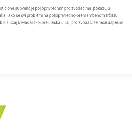
vesticione subvencije poljoprivrednim proizvođačima, pokazuju
ka i ako se svi problemi na poljoprivredno-prehrambenom tržištu
bio slučaj u Mađarskoj pre ulaska u EU, proizvođači se neće uspešno