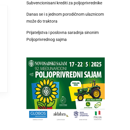
Subvencionisani krediti za poljoprivrednike
Danas se i s jednom porodičnom ulaznicom
može do traktora
Prijateljstva i poslovna saradnja sinonim
Poljoprivrednog sajma