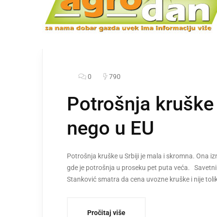
0
790
Potrošnja kruške 
nego u EU
Potrošnja kruške u Srbiji je mala i skromna. Ona iz
gde je potrošnja u proseku pet puta veća. Savetni
Stanković smatra da cena uvozne kruške i nije tol
Pročitaj više