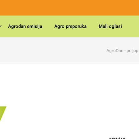
Agrodan emisija
Agro preporuka
Mali oglasi
AgroDan - poljop