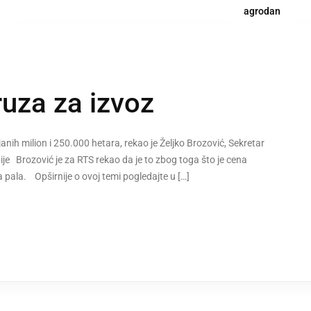
agrodan
uza za izvoz
ejanih milion i 250.000 hetara, rekao je Željko Brozović, Sekretar
ije Brozović je za RTS rekao da je to zbog toga što je cena
 pala. Opširnije o ovoj temi pogledajte u […]