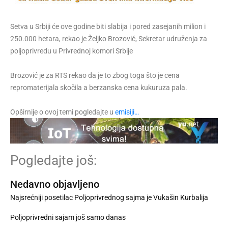
Setva u Srbiji će ove godine biti slabija i pored zasejanih milion i
250.000 hetara, rekao je Željko Brozović, Sekretar udruženja za
poljoprivredu u Privrednoj komori Srbije
Brozović je za RTS rekao da je to zbog toga što je cena
repromaterijala skočila a berzanska cena kukuruza pala.
Opširnije o ovoj temi pogledajte u
emisiji…
Pogledajte još:
Nedavno objavljeno
Najsrećniji posetilac Poljoprivrednog sajma je Vukašin Kurbalija
Poljoprivredni sajam još samo danas