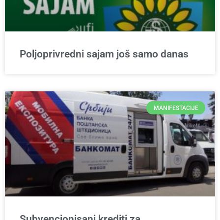
Poljoprivredni sajam još samo danas
MANIFESTACIJE
Subvencionisani krediti za