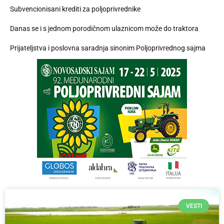
Subvencionisani krediti za poljoprivrednike
Danas se i s jednom porodičnom ulaznicom može do traktora
Prijateljstva i poslovna saradnja sinonim Poljoprivrednog sajma
VESTI