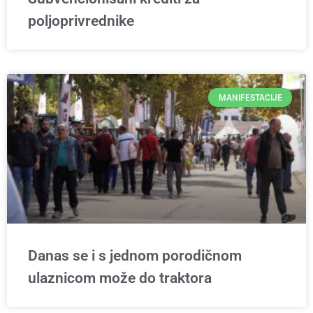
poljoprivrednike
MANIFESTACIJE
Danas se i s jednom porodičnom
ulaznicom može do traktora