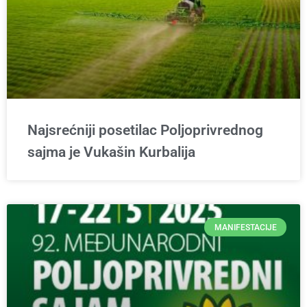
Najsrećniji posetilac Poljoprivrednog
sajma je Vukašin Kurbalija
MANIFESTACIJE