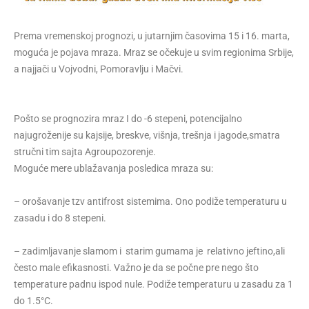
Prema vremenskoj prognozi, u jutarnjim časovima 15 i 16. marta,
moguća je pojava mraza. Mraz se očekuje u svim regionima Srbije,
a najjači u Vojvodni, Pomoravlju i Mačvi.
Pošto se prognozira mraz I do -6 stepeni, potencijalno
najugroženije su kajsije, breskve, višnja, trešnja i jagode,smatra
stručni tim sajta Agroupozorenje.
Moguće mere ublažavanja posledica mraza su:
– orošavanje tzv antifrost sistemima. Ono podiže temperaturu u
zasadu i do 8 stepeni.
– zadimljavanje slamom i starim gumama je relativno jeftino,ali
često male efikasnosti. Važno je da se počne pre nego što
temperature padnu ispod nule. Podiže temperaturu u zasadu za 1
do 1.5°C.