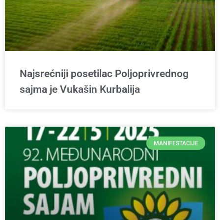
Najsrećniji posetilac Poljoprivrednog
sajma je Vukašin Kurbalija
MANIFESTACIJE