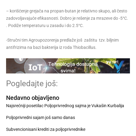
– korišćenje grejača na propan-butan je relativno skupo, ali često
zadovoljavajuće efikasnosti. Dobro je rešenje za mrazeve do -5°C.
. Podiže temperaturu u zasadu i do 2.5°C.
-Stručni tim Agroupozorenja predlaže još zaštitu tzv. biljnim
antifrizima na bazi bakterija iz roda Thiobacillus.
Pogledajte još:
Nedavno objavljeno
Najsrećniji posetilac Poljoprivrednog sajma je Vukašin Kurbalija
Poljoprivredni sajam još samo danas
Subvencionisani krediti za poljoprivrednike