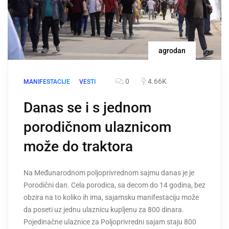
agrodan
0
4.66K
MANIFESTACIJE
VESTI
Danas se i s jednom
porodičnom ulaznicom
može do traktora
Na Međunarodnom poljoprivrednom sajmu danas je je
Porodični dan. Cela porodica, sa decom do 14 godina, bez
obzira na to koliko ih ima, sajamsku manifestaciju može
da poseti uz jednu ulaznicu kupljenu za 800 dinara.
Pojedinačne ulaznice za Poljoprivredni sajam staju 800