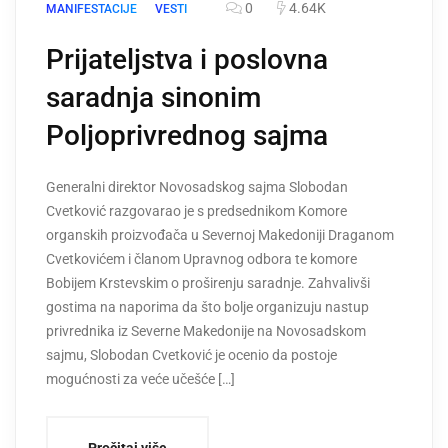
0
4.64K
MANIFESTACIJE
VESTI
Prijateljstva i poslovna
saradnja sinonim
Poljoprivrednog sajma
Generalni direktor Novosadskog sajma Slobodan
Cvetković razgovarao je s predsednikom Komore
organskih proizvođača u Severnoj Makedoniji Draganom
Cvetkovićem i članom Upravnog odbora te komore
Bobijem Krstevskim o proširenju saradnje. Zahvalivši
gostima na naporima da što bolje organizuju nastup
privrednika iz Severne Makedonije na Novosadskom
sajmu, Slobodan Cvetković je ocenio da postoje
mogućnosti za veće učešće […]
Pročitaj više