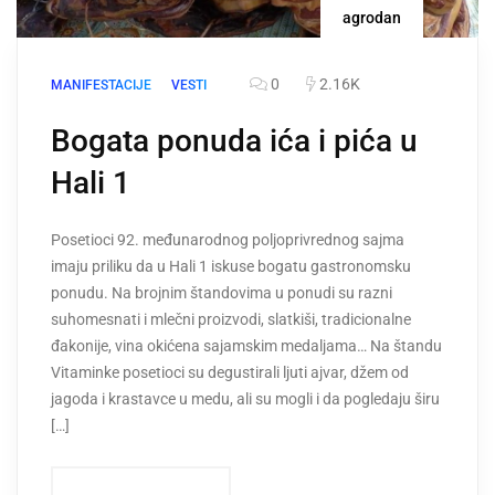
agrodan
0
2.16K
MANIFESTACIJE
VESTI
Bogata ponuda ića i pića u
Hali 1
Posetioci 92. međunarodnog poljoprivrednog sajma
imaju priliku da u Hali 1 iskuse bogatu gastronomsku
ponudu. Na brojnim štandovima u ponudi su razni
suhomesnati i mlečni proizvodi, slatkiši, tradicionalne
đakonije, vina okićena sajamskim medaljama… Na štandu
Vitaminke posetioci su degustirali ljuti ajvar, džem od
jagoda i krastavce u medu, ali su mogli i da pogledaju širu
[…]