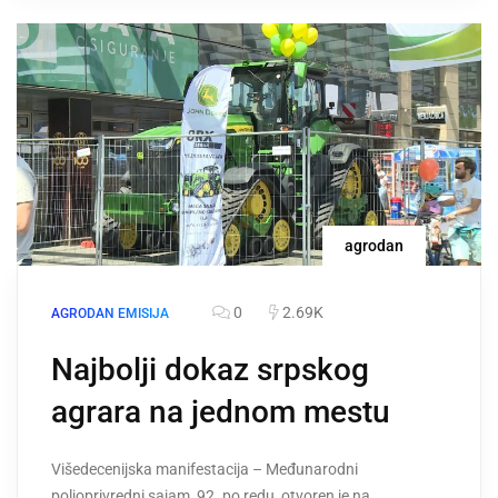
agrodan
0
2.69K
AGRODAN EMISIJA
Najbolji dokaz srpskog
agrara na jednom mestu
Višedecenijska manifestacija – Međunarodni
poljoprivredni sajam, 92. po redu, otvoren je na