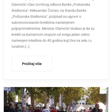
Glamočić i član Izvršnog odbora Banke „Poštanska
štedionica“ Aleksandar Čortan, na štandu Banke
„Poštanska štedionica“, potpisali su ugovor o
subvencionisanim kreditima namenjenim
poljoprivrednicima. Ministar Glamočić istakao je da su
krediti sa kamatnom stopom od svega jedan odsto
namenjeni mladima do 40 godina koji žive na selu i u
ruralnim […]
Pročitaj više