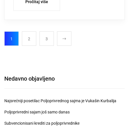
Pročitaj više
1
2
3
Nedavno objavljeno
Najsrećniji posetilac Poljoprivrednog sajma je Vukašin Kurbalija
Poljoprivredni sajam još samo danas
Subvencionisani krediti za poljoprivrednike