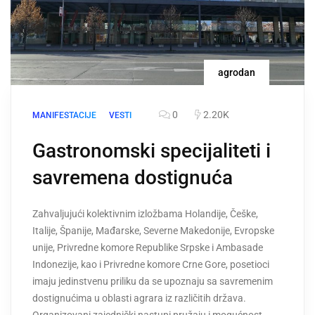
agrodan
0
2.20K
MANIFESTACIJE
VESTI
Gastronomski specijaliteti i
savremena dostignuća
Zahvaljujući kolektivnim izložbama Holandije, Češke,
Italije, Španije, Mađarske, Severne Makedonije, Evropske
unije, Privredne komore Republike Srpske i Ambasade
Indonezije, kao i Privredne komore Crne Gore, posetioci
imaju jedinstvenu priliku da se upoznaju sa savremenim
dostignućima u oblasti agrara iz različitih država.