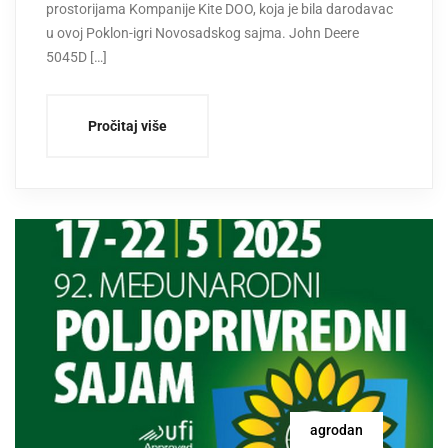
prostorijama Kompanije Kite DOO, koja je bila darodavac
u ovoj Poklon-igri Novosadskog sajma. John Deere
5045D […]
Pročitaj više
agrodan