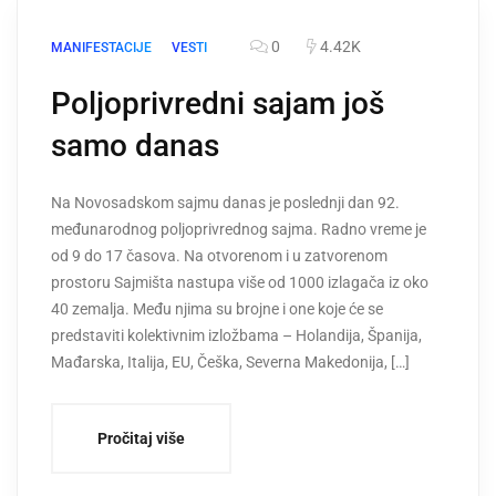
0
4.42K
MANIFESTACIJE
VESTI
Poljoprivredni sajam još
samo danas
Na Novosadskom sajmu danas je poslednji dan 92.
međunarodnog poljoprivrednog sajma. Radno vreme je
od 9 do 17 časova. Na otvorenom i u zatvorenom
prostoru Sajmišta nastupa više od 1000 izlagača iz oko
40 zemalja. Među njima su brojne i one koje će se
predstaviti kolektivnim izložbama – Holandija, Španija,
Mađarska, Italija, EU, Češka, Severna Makedonija, […]
Pročitaj više