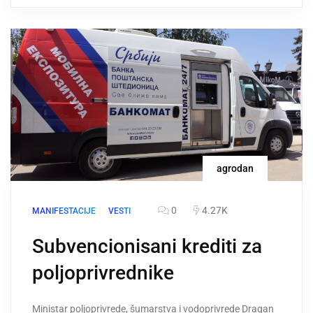
agrodan
0
4.27K
MANIFESTACIJE
VESTI
Subvencionisani krediti za
poljoprivrednike
Ministar poljoprivrede, šumarstva i vodoprivrede Dragan