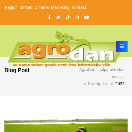
Region
Emiteri
O nama
Marketing
Kontakt
Blog Post
AgroDan - poljoprivredna
emisija
>
Kategorija
>
2025