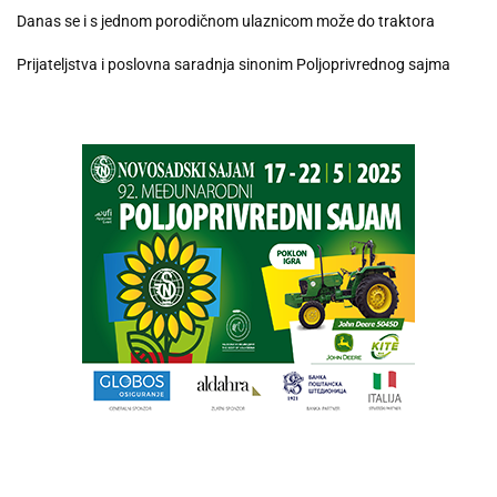
Danas se i s jednom porodičnom ulaznicom može do traktora
Prijateljstva i poslovna saradnja sinonim Poljoprivrednog sajma