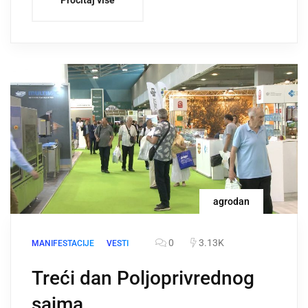
agrodan
0
3.13K
MANIFESTACIJE
VESTI
Treći dan Poljoprivrednog
sajma