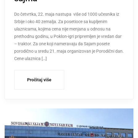
Do četvrtka, 22. maja nastupa više od 1000 učesnika iz
Srbije i oko 40 zemalja. Za posetioce sa kupljenim
ulaznicama, kojima cena nije menjana u odnosu na
prethodnu godinu, u Poklon-igri pripremljen je vredan dar
– traktor. Za one koji nameravaju da Sajam posete
porodično u sredu 21. maja organizovan je Porodični dan.
Cene ulaznica […]
Pročitaj više