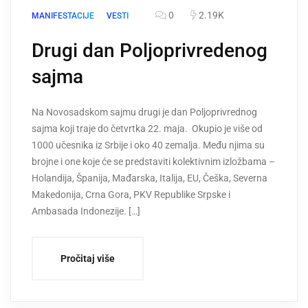
0
2.19K
MANIFESTACIJE
VESTI
Drugi dan Poljoprivredenog
sajma
Na Novosadskom sajmu drugi je dan Poljoprivrednog
sajma koji traje do četvrtka 22. maja. Okupio je više od
1000 učesnika iz Srbije i oko 40 zemalja. Među njima su
brojne i one koje će se predstaviti kolektivnim izložbama –
Holandija, Španija, Mađarska, Italija, EU, Češka, Severna
Makedonija, Crna Gora, PKV Republike Srpske i
Ambasada Indonezije. […]
Pročitaj više