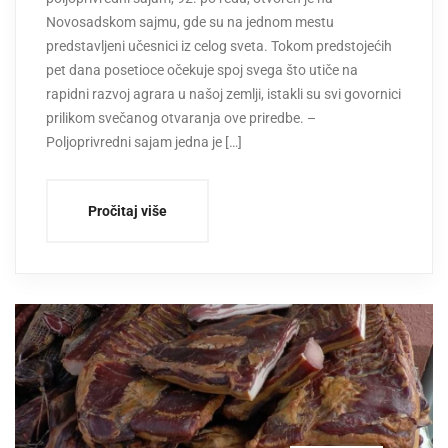
Novosadskom sajmu, gde su na jednom mestu
predstavljeni učesnici iz celog sveta. Tokom predstojećih
pet dana posetioce očekuje spoj svega što utiče na
rapidni razvoj agrara u našoj zemlji, istakli su svi govornici
prilikom svečanog otvaranja ove priredbe. –
Poljoprivredni sajam jedna je […]
Pročitaj više