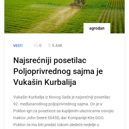
agrodan
0
5.44K
VESTI
Najsrećniji posetilac
Poljoprivrednog sajma je
Vukašin Kurbalija
Vukašin Kurbalija iz Novog Sada je najsrećniji posetilac
92. međunarodnog poljoprivrednog sajma. On je u
Poklon-igri za posetioce sa kupljenim ulaznicama osvojio
traktor John Deere 5045D, dar Kompanije Kite DOO.
Poklon će mu biti predat tokom sledeće nedelje u