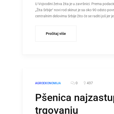
U Vojvodini žetva žita je u završnici. Prema podac
„Žita Srbije“ novi rod skinut je sa oko 90 odsto p
centralnim delovima Srbije žito će se raditi još jer j
Pročitaj više
0
437
AGROEKONOMIJA
Pšenica najzastu
trgovanju