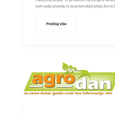
manji broj turista. To se odnosi i na zemlje u okruže
nam sada izostala, te se proizvođači pitaju šta će 
Pročitaj više