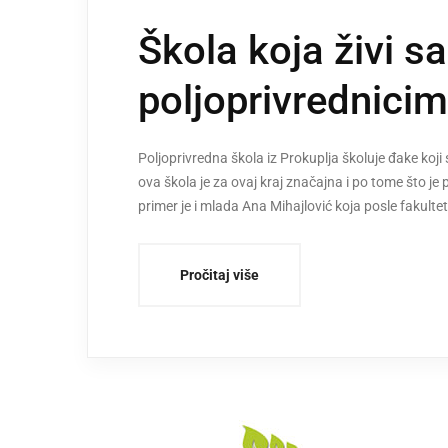
Škola koja živi s
poljoprivrednici
Poljoprivredna škola iz Prokuplja školuje đake koji 
ova škola je za ovaj kraj značajna i po tome što j
primer je i mlada Ana Mihajlović koja posle fakulteta
Pročitaj više