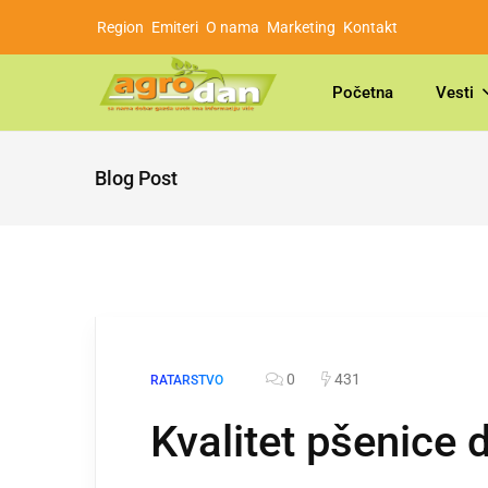
Region
Emiteri
O nama
Marketing
Kontakt
Početna
Vesti
Blog Post
0
431
RATARSTVO
Kvalitet pšenice 