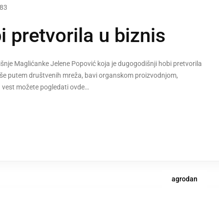
83
 pretvorila u biznis
išnje Maglićanke Jelene Popović koja je dugogodišnji hobi pretvorila
jviše putem društvenih mreža, bavi organskom proizvodnjom,
lu vest možete pogledati ovde…
agrodan