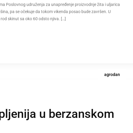
ima Poslovnog udruženja za unapređenje proizvodnje žita i uljarica
ovršina, pa se očekuje da tokom vikenda posao bude završen. U
e rod skinut sa oko 60 odsto njiva. […]
agrodan
pljenija u berzanskom