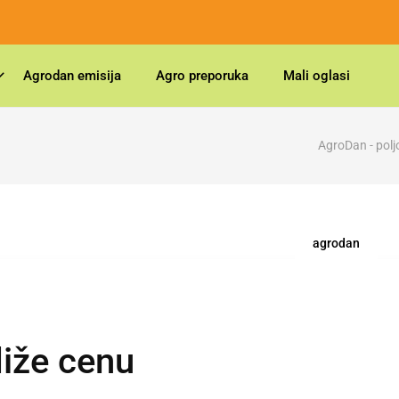
Agrodan emisija
Agro preporuka
Mali oglasi
AgroDan - polj
agrodan
diže cenu