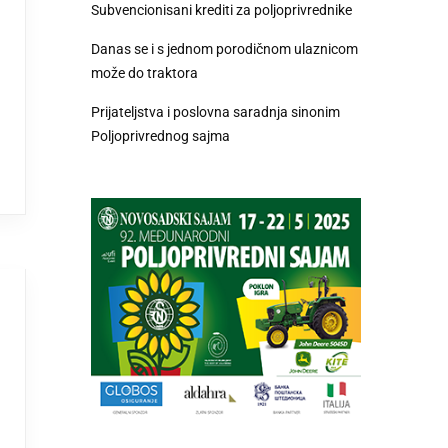
Subvencionisani krediti za poljoprivrednike
Danas se i s jednom porodičnom ulaznicom
može do traktora
Prijateljstva i poslovna saradnja sinonim
Poljoprivrednog sajma