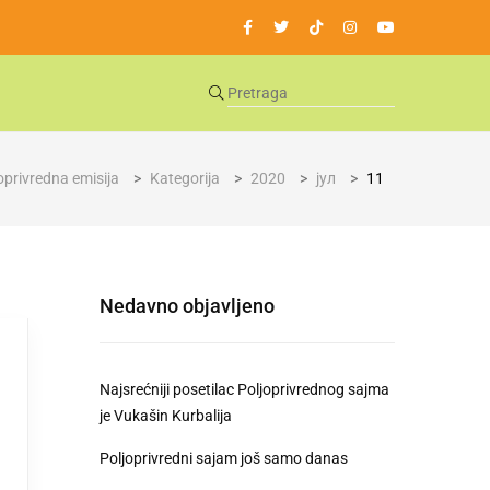
oprivredna emisija
>
Kategorija
>
2020
>
јул
>
11
Nedavno objavljeno
Najsrećniji posetilac Poljoprivrednog sajma
je Vukašin Kurbalija
Poljoprivredni sajam još samo danas