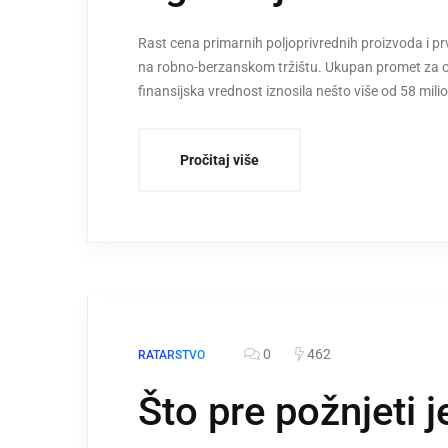
Rast cena primarnih poljoprivrednih proizvoda i prv
na robno-berzanskom tržištu. Ukupan promet za ovu 
finansijska vrednost iznosila nešto više od 58 m
Pročitaj više
0
462
RATARSTVO
Što pre požnjeti 