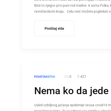
Biće to njegov prvi puni rod maline. A sorta Polka, 
ravničarskom kraju. Celu vest možete pogledati 
Pročitaj više
0
427
POVRTARSTVO
Nema ko da jede 
Usled ozbiljnog jačanja epidemije virusa covid19 m