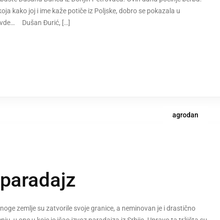
koja kako joj i ime kaže potiče iz Poljske, dobro se pokazala u
ovde… Dušan Đurić, […]
agrodan
paradajz
noge zemlje su zatvorile svoje granice, a neminovan je i drastično