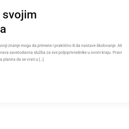
a svojim
ma
svoji znanje mogu da primene i praktično ili da nastave školovanje. Ali
e prava savetodavna služba za sve poljoprivrednike u ovom kraju. Pravi
 planira da se vrati u […]