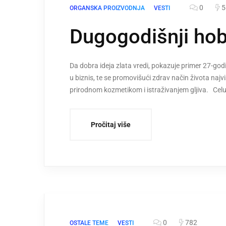
0
5
ORGANSKA PROIZVODNJA
VESTI
Dugogodišnji hobi
Da dobra ideja zlata vredi, pokazuje primer 27-god
u biznis, te se promovišući zdrav način života na
prirodnom kozmetikom i istraživanjem gljiva. Ce
Pročitaj više
0
782
OSTALE TEME
VESTI