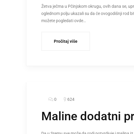
Žetva ječma u Pčinjskom okrugu, ovih dana se, uprk
oglednom polju ukazali su da će ovogodišnji rod bit
možete pogledati ovde…
Pročitaj više
0
624
Maline dodatni p
Da u Sremu sve može da rodi potvrdjuje i malina i