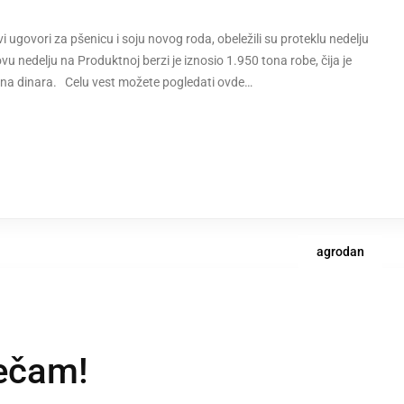
i ugovori za pšenicu i soju novog roda, obeležili su proteklu nedelju
nedelju na Produktnoj berzi je iznosio 1.950 tona robe, čija je
iliona dinara. Celu vest možete pogledati ovde…
agrodan
ječam!