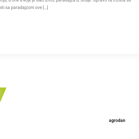
nju, u one u koje je išao izvoz paradajza iz Srbije. Upravo ta tržišta su
biti sa paradajzom ove […]
agrodan