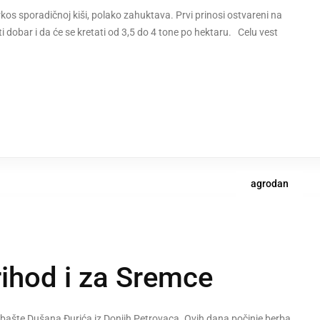
os sporadičnoj kiši, polako zahuktava. Prvi prinosi ostvareni na
i dobar i da će se kretati od 3,5 do 4 tone po hektaru. Celu vest
agrodan
rihod i za Sremce
z bašte Dušana Đurića iz Donjih Petrovaca. Ovih dana počinje berba.