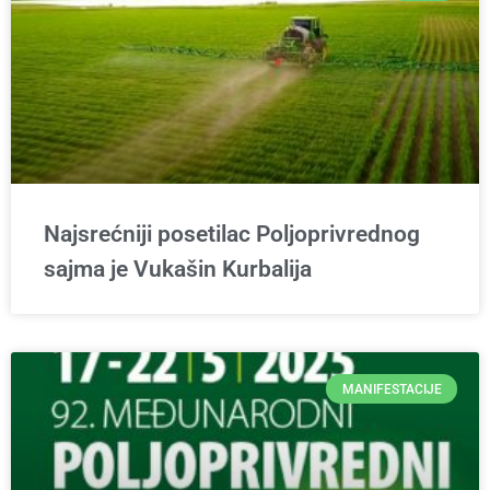
Najsrećniji posetilac Poljoprivrednog
sajma je Vukašin Kurbalija
MANIFESTACIJE