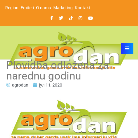
Region
Emiteri
O nama
Marketing
Kontakt
Plovidba odložena za
narednu godinu
agrodan
јул 11, 2020