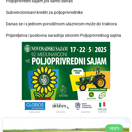
Poljoprivredni sajam još samo danas
Subvencionisani krediti za poljoprivrednike
Danas se i s jednom porodičnom ulaznicom može do traktora
Prijateljstva i poslovna saradnja sinonim Poljoprivrednog sajma
VESTI