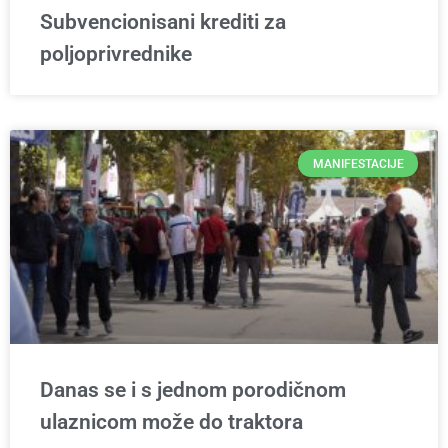
Subvencionisani krediti za
poljoprivrednike
MANIFESTACIJE
Danas se i s jednom porodičnom
ulaznicom može do traktora