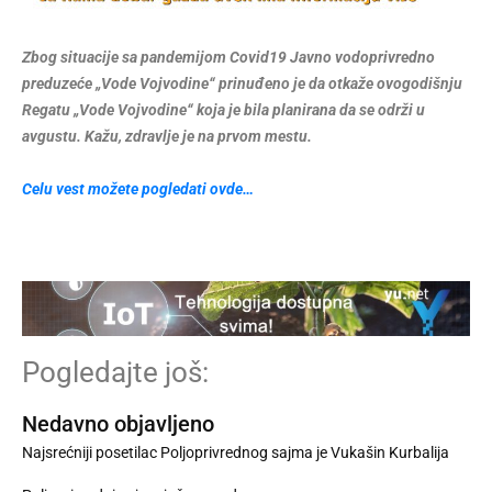
Zbog situacije sa pandemijom Covid19 Javno vodoprivredno
preduzeće „Vode Vojvodine“ prinuđeno je da otkaže ovogodišnju
Regatu „Vode Vojvodine“ koja je bila planirana da se održi u
avgustu. Kažu, zdravlje je na prvom mestu.
Celu vest možete pogledati ovde…
Pogledajte još:
Nedavno objavljeno
Najsrećniji posetilac Poljoprivrednog sajma je Vukašin Kurbalija