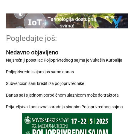
Pogledajte još:
Nedavno objavljeno
Najsrećniji posetilac Poljoprivrednog sajma je Vukašin Kurbalija
Poljoprivredni sajam još samo danas
Subvencionisani krediti za poljoprivrednike
Danas se i s jednom porodičnom ulaznicom može do traktora
Prijateljstva i poslovna saradnja sinonim Poljoprivrednog sajma