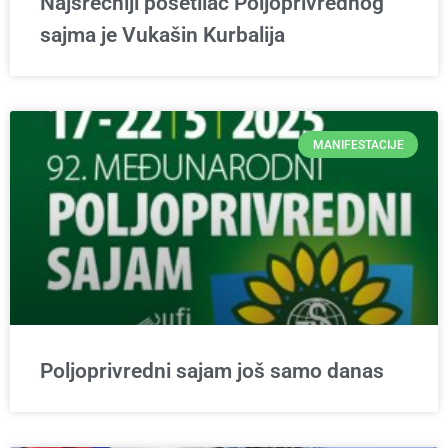
Najsrećniji posetilac Poljoprivrednog
sajma je Vukašin Kurbalija
MANIFESTACIJE
Poljoprivredni sajam još samo danas