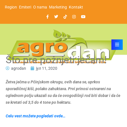
Region
Emiteri
O nama
Marketing
Kontakt
Što pre požnjeti ječam!
agrodan
јул 11, 2020
Ž
etva ječma u Pčinjskom okrugu, ovih dana se, uprkos
sporadičnoj kiši, polako zahuktava. Prvi prinosi ostvareni na
oglednom polju ukazali su da će ovogodišnji rod biti dobar i da će
se kretati od 3,5 do 4 tone po hektaru.
Celu vest možete pogledati ovde…