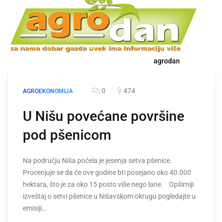
agrodan
0
474
AGROEKONOMIJA
U Nišu povećane površine
pod pšenicom
Na području Niša počela je jesenja setva pšenice.
Procenjuje se da će ove godine bti posejano oko 40.000
hektara, što je za oko 15 posto više nego lane. Opširniji
izveštaj o setvi pšenice u Nišavskom okrugu pogledajte u
emisiji…