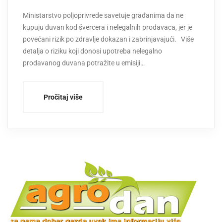
Ministarstvo poljoprivrede savetuje građanima da ne
kupuju duvan kod švercera i nelegalnih prodavaca, jer je
povećani rizik po zdravlje dokazan i zabrinjavajući. Više
detalja o riziku koji donosi upotreba nelegalno
prodavanog duvana potražite u emisiji…
Pročitaj više