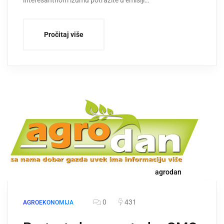
Pročitaj više
agrodan
0
431
AGROEKONOMIJA