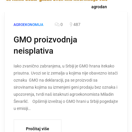
agrodan
0
487
AGROEKONOMIJA
GMO proizvodnja
neisplativa
Iako zvanično zabranjena, u Srbiji je GMO hrana itekako
prisutna. Uvozi se iz zemalja u kojima nije obavezno istaći
oznaku GMO na deklaraciji, pa se proizvodi sa
sirovinama kojima su izmenjeni geni prodaju bez oznaka i
upozorenja, tvrdi naš istaknuti agroekonomista Miladin
Ševarlić. Opširniji izveštaj o GMO hrani u Srbiji pogedajte
u emisiji…
Pročitaj više