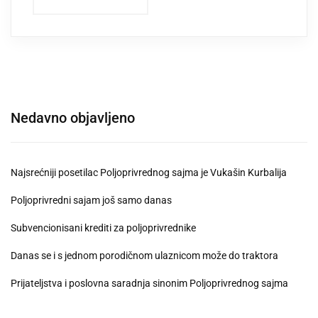
Nedavno objavljeno
Najsrećniji posetilac Poljoprivrednog sajma je Vukašin Kurbalija
Poljoprivredni sajam još samo danas
Subvencionisani krediti za poljoprivrednike
Danas se i s jednom porodičnom ulaznicom može do traktora
Prijateljstva i poslovna saradnja sinonim Poljoprivrednog sajma