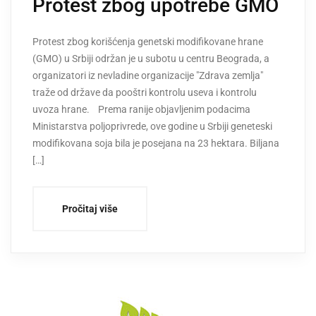
Protest zbog upotrebe GMO
Protest zbog korišćenja genetski modifikovane hrane
(GMO) u Srbiji održan je u subotu u centru Beograda, a
organizatori iz nevladine organizacije "Zdrava zemlja"
traže od države da pooštri kontrolu useva i kontrolu
uvoza hrane. Prema ranije objavljenim podacima
Ministarstva poljoprivrede, ove godine u Srbiji geneteski
modifikovana soja bila je posejana na 23 hektara. Biljana
[…]
Pročitaj više