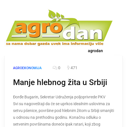
agrodan
0
471
AGROEKONOMIJA
Manje hlebnog žita u Srbiji
Đorđe Bugarin, Sekretar Udruženja poljoprivrede PKV
Svi su nagoveštaji da će se uprkos idealnim uslovima za
setvu pšenice, površine pod hlebnim žitom u Srbiji smanjiti
u odnosu na prethodnu godinu. Konačnu odluku o
setvenim površinama doneće ipak ratari, koji zbog