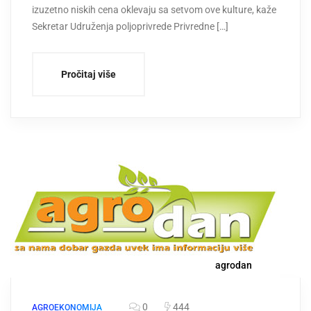
izuzetno niskih cena oklevaju sa setvom ove kulture, kaže
Sekretar Udruženja poljoprivrede Privredne […]
Pročitaj više
agrodan
0
444
AGROEKONOMIJA