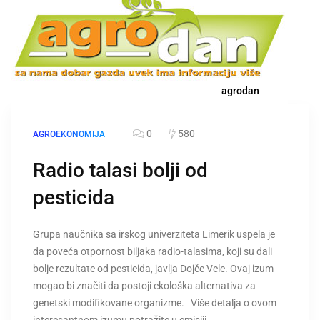
agrodan
0
580
AGROEKONOMIJA
Radio talasi bolji od
pesticida
Grupa naučnika sa irskog univerziteta Limerik uspela je
da poveća otpornost biljaka radio-talasima, koji su dali
bolje rezultate od pesticida, javlja Dojče Vele. Ovaj izum
mogao bi značiti da postoji ekološka alternativa za
genetski modifikovane organizme. Više detalja o ovom
interesantnom izumu potražite u emisiji…