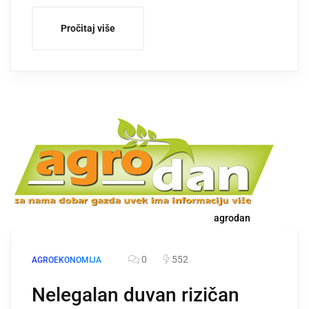
Pročitaj više
agrodan
0
552
AGROEKONOMIJA
Nelegalan duvan rizičan