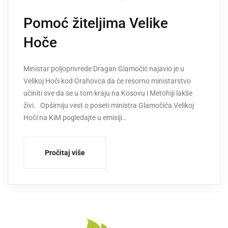
Pomoć žiteljima Velike
Hoče
Ministar poljoprivrede Dragan Glamočić najavio je u
Velikoj Hoči kod Orahovca da će resorno ministarstvo
učiniti sve da se u tom kraju na Kosovu i Metohiji lakše
živi. Opširniju vest o poseti ministra Glamočića Velikoj
Hoči na KiM pogledajte u emisiji…
Pročitaj više