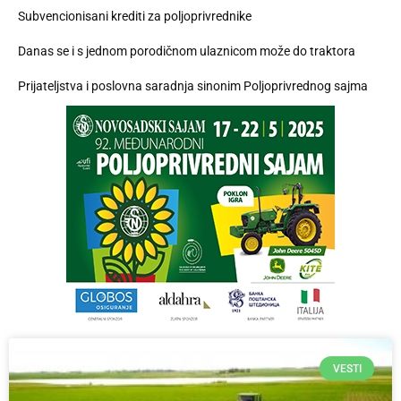
Subvencionisani krediti za poljoprivrednike
Danas se i s jednom porodičnom ulaznicom može do traktora
Prijateljstva i poslovna saradnja sinonim Poljoprivrednog sajma
VESTI