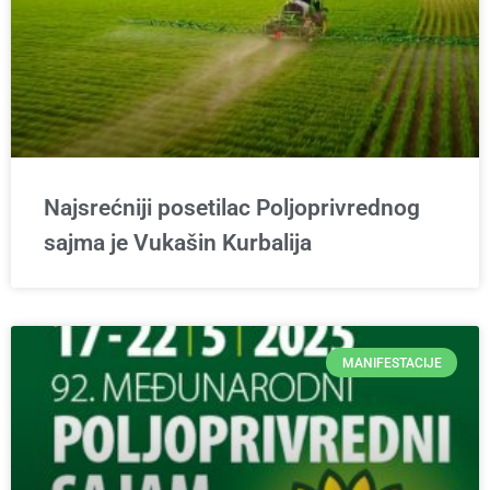
Najsrećniji posetilac Poljoprivrednog
sajma je Vukašin Kurbalija
MANIFESTACIJE