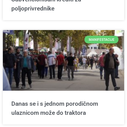
poljoprivrednike
MANIFESTACIJE
Danas se i s jednom porodičnom
ulaznicom može do traktora