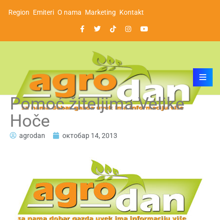
Region
Emiteri
O nama
Marketing
Kontakt
Pomoć žiteljima Velike
Hoče
agrodan
октобар 14, 2013