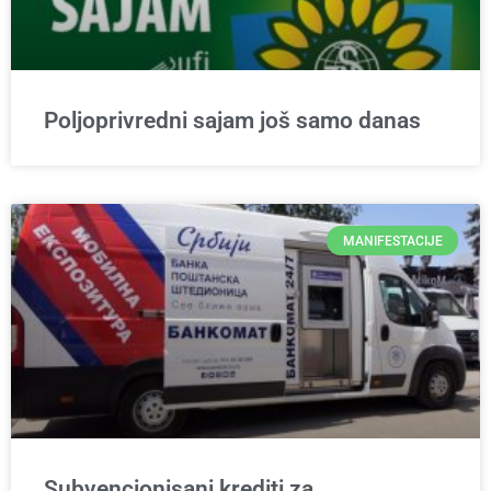
Poljoprivredni sajam još samo danas
MANIFESTACIJE
Subvencionisani krediti za