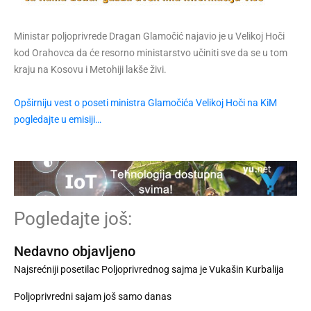
Ministar poljoprivrede Dragan Glamočić najavio je u Velikoj Hoči
kod Orahovca da će resorno ministarstvo učiniti sve da se u tom
kraju na Kosovu i Metohiji lakše živi.
Opširniju vest o poseti ministra Glamočića Velikoj Hoči na KiM
pogledajte u emisiji…
Pogledajte još:
Nedavno objavljeno
Najsrećniji posetilac Poljoprivrednog sajma je Vukašin Kurbalija
Poljoprivredni sajam još samo danas