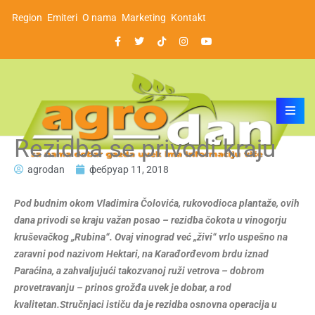
Region
Emiteri
O nama
Marketing
Kontakt
Rezidba se privodi kraju
agrodan
фебруар 11, 2018
Pod budnim okom Vladimira Čolovića, rukovodioca plantaže, ovih
dana privodi se kraju važan posao – rezidba čokota u vinogorju
kruševačkog „Rubina“. Ovaj vinograd već „živi“ vrlo uspešno na
zaravni pod nazivom Hektari, na Karađorđevom brdu iznad
Paraćina, a zahvaljujući takozvanoj ruži vetrova – dobrom
provetravanju – prinos grožđa uvek je dobar, a rod
kvalitetan.Stručnjaci ističu da je rezidba osnovna operacija u