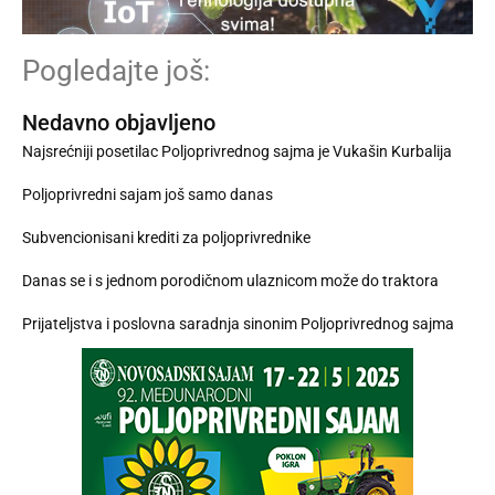
Pogledajte još:
Nedavno objavljeno
Najsrećniji posetilac Poljoprivrednog sajma je Vukašin Kurbalija
Poljoprivredni sajam još samo danas
Subvencionisani krediti za poljoprivrednike
Danas se i s jednom porodičnom ulaznicom može do traktora
Prijateljstva i poslovna saradnja sinonim Poljoprivrednog sajma