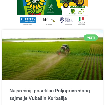
VESTI
Najsrećniji posetilac Poljoprivrednog
sajma je Vukašin Kurbalija