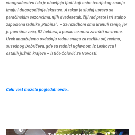
vinogradarstvu i da je obavljaju ljudi koji osim teorijskog znanja
imaju i dugogodišnje iskustvo. A takav je slučaj upravo sa
paraćinskim sezoncima, njih dvadesetak, čiji rad prate i tri stalno
zaposlena radnika „Rubina“. – Sa rezidbom smo krenuli ranije, jer
je površina veća, 82 hektara, a posao se mora završiti na vreme.
Uvek angažujemo ovdašnju radnu snagu za razliku od, recimo,
susednog Dobričeva, gde su radnici uglavnom iz Leskovca i
ostalih južnih krajeva – ističe Čolović za Novosti.
Celu vest možete pogledati ovde…