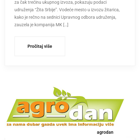
za čak trećinu ukupnog izvoza, pokazuju podaci
udruženja “Žita Srbije”. Vodeće mesto u izvozu žitarica,
kako je rečno na sednici Upravnog odbora udruženja,
zauzela je kompanija MK […]
Pročitaj više
agrodan