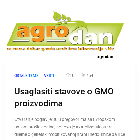
agrodan
0
754
OSTALE TEME
VESTI
Usaglasiti stavove o GMO
proizvodima
Otvaranje poglavlje 30 u pregovorima sa Evropskom
unijom prošle godine, ponovo je aktuelizovalo stare
dileme o genetski modifikovanoj hrani i nedoumice da li će