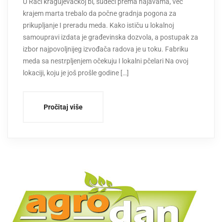
U Rači kragujevačkoj bi, sudeći prema najavama, već
krajem marta trebalo da počne gradnja pogona za
prikupljanje I preradu meda. Kako ističu u lokalnoj
samoupravi izdata je građevinska dozvola, a postupak za
izbor najpovoljnijeg izvođača radova je u toku. Fabriku
meda sa nestrpljenjem očekuju I lokalni pčelari Na ovoj
lokaciji, koju je još prošle godine […]
Pročitaj više