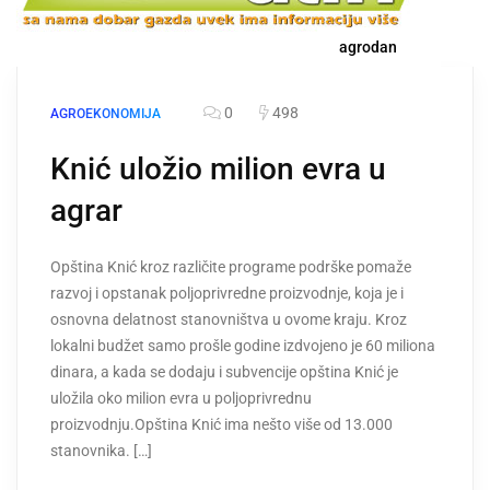
agrodan
0
498
AGROEKONOMIJA
Knić uložio milion evra u
agrar
Opština Knić kroz različite programe podrške pomaže
razvoj i opstanak poljoprivredne proizvodnje, koja je i
osnovna delatnost stanovništva u ovome kraju. Kroz
lokalni budžet samo prošle godine izdvojeno je 60 miliona
dinara, a kada se dodaju i subvencije opština Knić je
uložila oko milion evra u poljoprivrednu
proizvodnju.Opština Knić ima nešto više od 13.000
stanovnika. […]