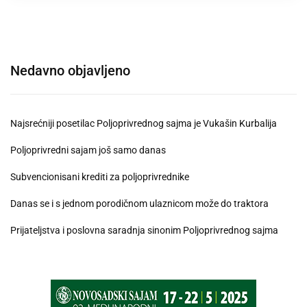
Nedavno objavljeno
Najsrećniji posetilac Poljoprivrednog sajma je Vukašin Kurbalija
Poljoprivredni sajam još samo danas
Subvencionisani krediti za poljoprivrednike
Danas se i s jednom porodičnom ulaznicom može do traktora
Prijateljstva i poslovna saradnja sinonim Poljoprivrednog sajma