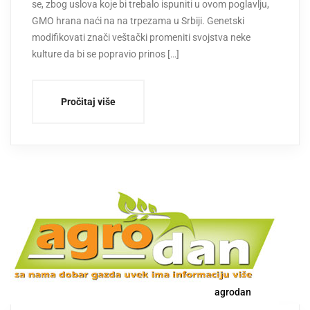
se, zbog uslova koje bi trebalo ispuniti u ovom poglavlju,
GMO hrana naći na na trpezama u Srbiji. Genetski
modifikovati znači veštački promeniti svojstva neke
kulture da bi se popravio prinos […]
Pročitaj više
agrodan