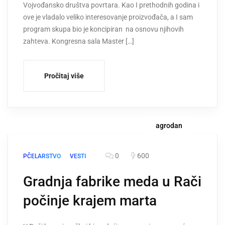
Vojvođansko društva povrtara. Kao I prethodnih godina i
ove je vladalo veliko interesovanje proizvođača, a I sam
program skupa bio je koncipiran na osnovu njihovih
zahteva. Kongresna sala Master […]
Pročitaj više
agrodan
0
600
PČELARSTVO
VESTI
Gradnja fabrike meda u Rači
počinje krajem marta