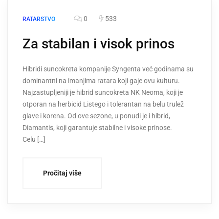
0
533
RATARSTVO
Za stabilan i visok prinos
Hibridi suncokreta kompanije Syngenta već godinama su
dominantni na imanjima ratara koji gaje ovu kulturu.
Najzastupljeniji je hibrid suncokreta NK Neoma, koji je
otporan na herbicid Listego i tolerantan na belu trulež
glave i korena. Od ove sezone, u ponudi je i hibrid,
Diamantis, koji garantuje stabilne i visoke prinose.
Celu […]
Pročitaj više