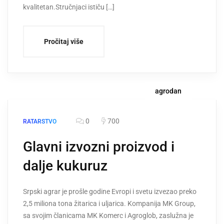
kvalitetan.Stručnjaci ističu […]
Pročitaj više
agrodan
0
700
RATARSTVO
Glavni izvozni proizvod i
dalje kukuruz
Srpski agrar je prošle godine Evropi i svetu izvezao preko
2,5 miliona tona žitarica i uljarica. Kompanija MK Group,
sa svojim članicama MK Komerc i Agroglob, zaslužna je