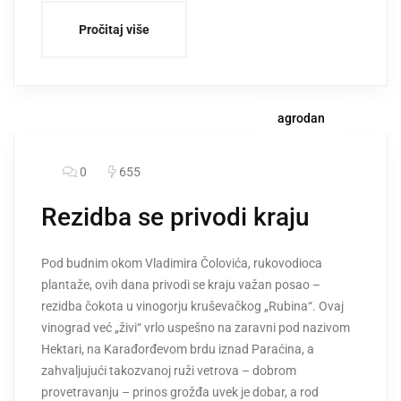
Pročitaj više
agrodan
0
655
Rezidba se privodi kraju
Pod budnim okom Vladimira Čolovića, rukovodioca
plantaže, ovih dana privodi se kraju važan posao –
rezidba čokota u vinogorju kruševačkog „Rubina“. Ovaj
vinograd već „živi“ vrlo uspešno na zaravni pod nazivom
Hektari, na Karađorđevom brdu iznad Paraćina, a
zahvaljujući takozvanoj ruži vetrova – dobrom
provetravanju – prinos grožđa uvek je dobar, a rod