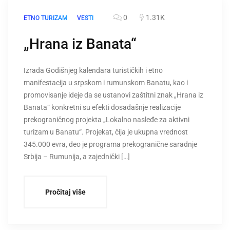
0
1.31K
ETNO TURIZAM
VESTI
„Hrana iz Banata“
Izrada Godišnjeg kalendara turističkih i etno
manifestacija u srpskom i rumunskom Banatu, kao i
promovisanje ideje da se ustanovi zaštitni znak „Hrana iz
Banata“ konkretni su efekti dosadašnje realizacije
prekograničnog projekta „Lokalno nasleđe za aktivni
turizam u Banatu“. Projekat, čija je ukupna vrednost
345.000 evra, deo je programa prekogranične saradnje
Srbija – Rumunija, a zajednički […]
Pročitaj više