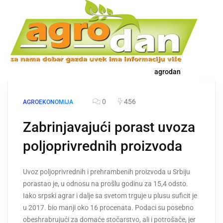
agrodan
0
456
AGROEKONOMIJA
Zabrinjavajući porast uvoza
poljoprivrednih proizvoda
Uvoz poljoprivrednih i prehrambenih proizvoda u Srbiju
porastao je, u odnosu na prošlu godinu za 15,4 odsto.
Iako srpski agrar i dalje sa svetom trguje u plusu suficit je
u 2017. bio manji oko 16 procenata. Podaci su posebno
obeshrabrujući za domaće stočarstvo, ali i potrošače, jer