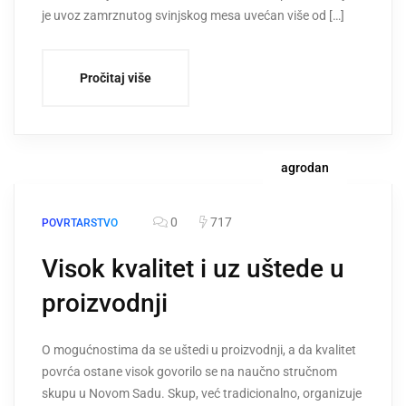
je uvoz zamrznutog svinjskog mesa uvećan više od […]
Pročitaj više
agrodan
0
717
POVRTARSTVO
Visok kvalitet i uz uštede u
proizvodnji
O mogućnostima da se uštedi u proizvodnji, a da kvalitet
povrća ostane visok govorilo se na naučno stručnom
skupu u Novom Sadu. Skup, već tradicionalno, organizuje