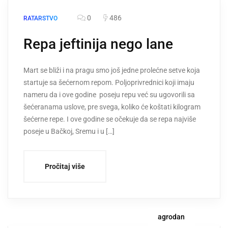
0
486
RATARSTVO
Repa jeftinija nego lane
Mart se bliži i na pragu smo još jedne prolećne setve koja
startuje sa šećernom repom. Poljoprivrednici koji imaju
nameru da i ove godine poseju repu već su ugovorili sa
šećeranama uslove, pre svega, koliko će koštati kilogram
šećerne repe. I ove godine se očekuje da se repa najviše
poseje u Bačkoj, Sremu i u […]
Pročitaj više
agrodan