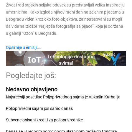
Život i rad srpskih seljaka oduvek su predstavljali veliku inspiraciju
umetnicima. Kako izgleda njihov radni dan na zelenim pijacama u
Beogradu viđen kroz oko foto-objektiva, zainteresovani su mogli
da vide na izložbi “Najlepša fotografija sa pijace” koja je održana
u galeriji “Ozon” u Beogradu.
Opširnije u emisiji….
Pogledajte još:
Nedavno objavljeno
Najsrećniji posetilac Poljoprivrednog sajma je Vukašin Kurbalija
Poljoprivredni sajam još samo danas
Subvencionisani krediti za poljoprivrednike
Danas se i s jednom porodičnom ulaznicom može do traktora