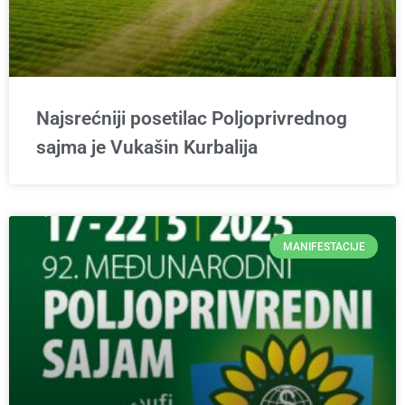
Najsrećniji posetilac Poljoprivrednog
sajma je Vukašin Kurbalija
MANIFESTACIJE