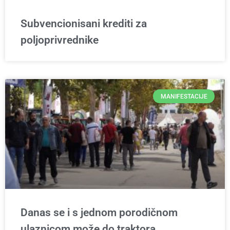
Subvencionisani krediti za
poljoprivrednike
MANIFESTACIJE
Danas se i s jednom porodičnom
ulaznicom može do traktora