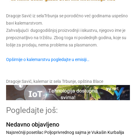
Dragoje Savić iz selaTrbunja se porodično već godinama uspešno
bavi kalemarstvom.
Zahvaljujući dugogodišnjoj proizvodnji i iskustvu, njegovo ime je
prepoznatljivo na tržištu. Zbog toga ni poslednjih godina, koje su
lošije za prodaju, nema problema sa plasmanom.
Opširnije o kalemarstvu pogledajte u emisiji…
Dragoje Savić, kalemar iz sela Trbunje, opština Blace
Pogledajte još:
Nedavno objavljeno
Najsrećniji posetilac Poljoprivrednog sajma je Vukašin Kurbalija