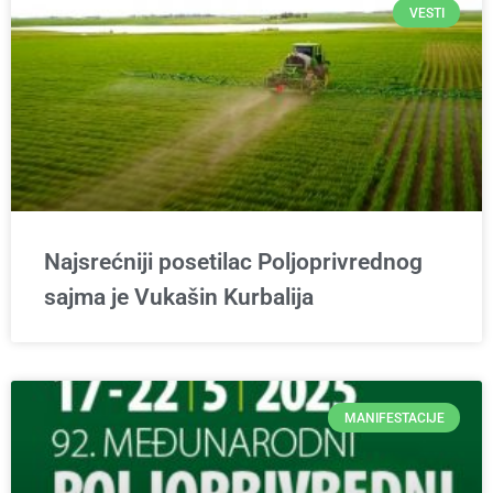
VESTI
Najsrećniji posetilac Poljoprivrednog
sajma je Vukašin Kurbalija
MANIFESTACIJE