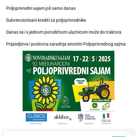
Poljoprivredni sajam još samo danas
Subvencionisani krediti za poljoprivrednike
Danas se i s jednom porodičnom ulaznicom može do traktora
Prijateljstva i poslovna saradnja sinonim Poljoprivrednog sajma