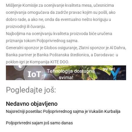
Mišljenje Komisije za ocenjivanje kvaliteta mesa, učesnicima
ocenjivanja omogućava da zadrže pravac kojim su pošli, ako
dobro rade, a ako ne, onda da eventualno nešto koriguju u
proizvodnji ili čuvanju.
Najboljima na ocenjivanju kvaliteta proizvoda biće uručena
priznanja tokom Poljoprivrednog sajma.
Generalni sponzor je Globos osiguranje, Zlatni sponzor je Al Dahra,
Banka partner je Banka Poštanska štedionica, a Darodavac u
poklon-igri je Kompanija KITE DOO.
Pogledajte još:
Nedavno objavljeno
Najsrećniji posetilac Poljoprivrednog sajma je Vukašin Kurbalija
Poljoprivredni sajam još samo danas