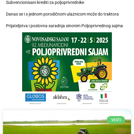
Subvencionisani krediti za poljoprivrednike
Danas se i s jednom porodičnom ulaznicom može do traktora
Prijateljstva i poslovna saradnja sinonim Poljoprivrednog sajma
VESTI