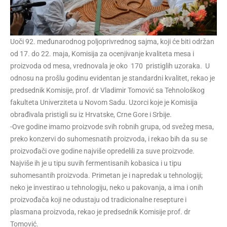
Uoči 92. međunarodnog poljoprivrednog sajma, koji će biti održan
od 17. do 22. maja, Komisija za ocenjivanje kvaliteta mesa i
proizvoda od mesa, vrednovala je oko 170 pristiglih uzoraka. U
odnosu na prošlu godinu evidentan je standardni kvalitet, rekao je
predsednik Komisije, prof. dr Vladimir Tomović sa Tehnološkog
fakulteta Univerziteta u Novom Sadu. Uzorci koje je Komisija
obrađivala pristigli su iz Hrvatske, Crne Gore i Srbije.
-Ove godine imamo proizvode svih robnih grupa, od svežeg mesa,
preko konzervi do suhomesnatih proizvoda, i rekao bih da su se
proizvođači ove godine najviše opredelili za suve proizvode.
Najviše ih je u tipu suvih fermentisanih kobasica i u tipu
suhomesantih proizvoda. Primetan je i napredak u tehnologiji;
neko je investirao u tehnologiju, neko u pakovanja, a ima i onih
proizvođača koji ne odustaju od tradicionalne resepture i
plasmana proizvoda, rekao je predsednik Komisije prof. dr
Tomović.