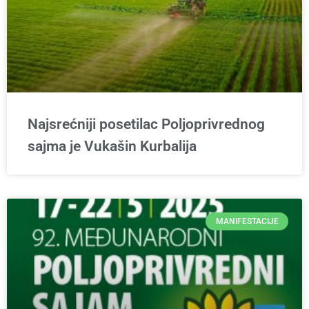
Najsrećniji posetilac Poljoprivrednog
sajma je Vukašin Kurbalija
MANIFESTACIJE