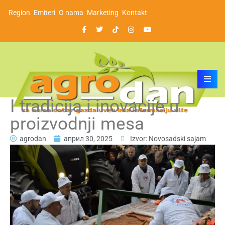
Region
Emiteri
O nama
Marketing
Kontakt
I tradicija i inovacije u
proizvodnji mesa
agrodan
април 30, 2025
Izvor: Novosadski sajam