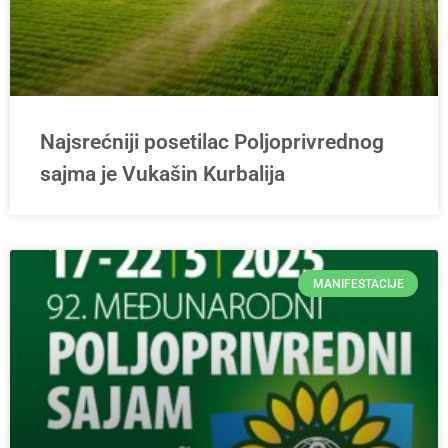
Najsrećniji posetilac Poljoprivrednog
sajma je Vukašin Kurbalija
MANIFESTACIJE