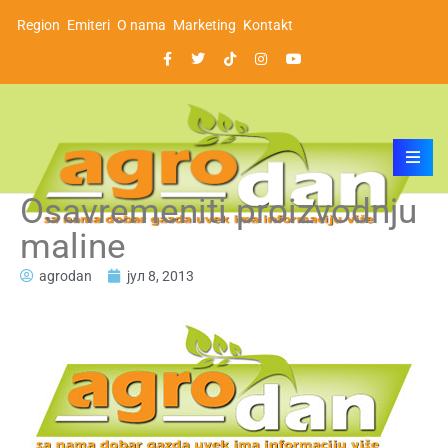
Region
Emiteri
O nama
Marketing
Kontakt
Osavremeniti proizvodnju
maline
agrodan
јул 8, 2013