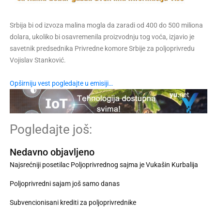
Srbija bi od izvoza malina mogla da zaradi od 400 do 500 miliona
dolara, ukoliko bi osavremenila proizvodnju tog voća, izjavio je
savetnik predsednika Privredne komore Srbije za poljoprivredu
Vojislav Stanković.
Opširniju vest pogledajte u emisiji…
Pogledajte još:
Nedavno objavljeno
Najsrećniji posetilac Poljoprivrednog sajma je Vukašin Kurbalija
Poljoprivredni sajam još samo danas
Subvencionisani krediti za poljoprivrednike