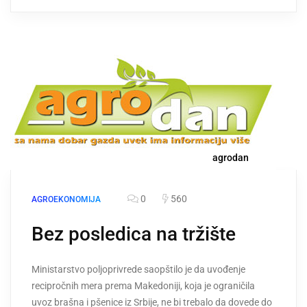
agrodan
0
560
AGROEKONOMIJA
Bez posledica na tržište
Ministarstvo poljoprivrede saopštilo je da uvođenje
recipročnih mera prema Makedoniji, koja je ograničila
uvoz brašna i pšenice iz Srbije, ne bi trebalo da dovede do