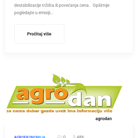
destabilizacije tržišta ili povećanja cena. Opširnije
pogledajte u emisiji…
Pročitaj više
agrodan
0
486
AGROEKONOMIJA