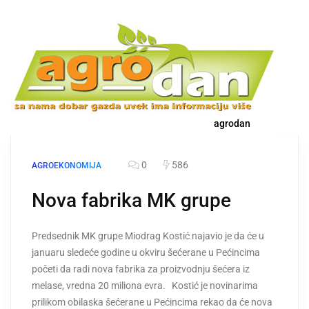
agrodan
0
586
AGROEKONOMIJA
Nova fabrika MK grupe
Predsednik MK grupe Miodrag Kostić najavio je da će u
januaru sledeće godine u okviru šećerane u Pećincima
početi da radi nova fabrika za proizvodnju šećera iz
melase, vredna 20 miliona evra. Kostić je novinarima
prilikom obilaska šećerane u Pećincima rekao da će nova