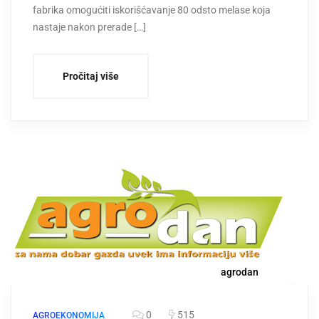
fabrika omogućiti iskorišćavanje 80 odsto melase koja
nastaje nakon prerade […]
Pročitaj više
agrodan
0
515
AGROEKONOMIJA