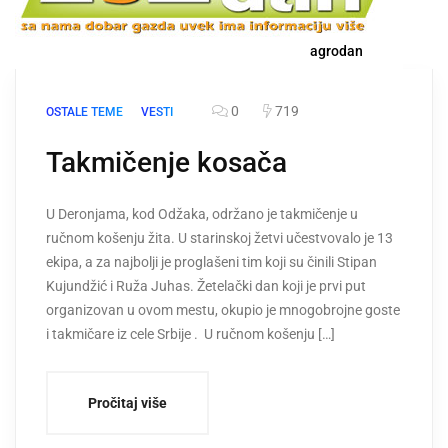
agrodan
0
719
OSTALE TEME
VESTI
Takmičenje kosača
U Deronjama, kod Odžaka, održano je takmičenje u
ručnom košenju žita. U starinskoj žetvi učestvovalo je 13
ekipa, a za najbolji je proglašeni tim koji su činili Stipan
Kujundžić i Ruža Juhas. Žetelački dan koji je prvi put
organizovan u ovom mestu, okupio je mnogobrojne goste
i takmičare iz cele Srbije . U ručnom košenju […]
Pročitaj više