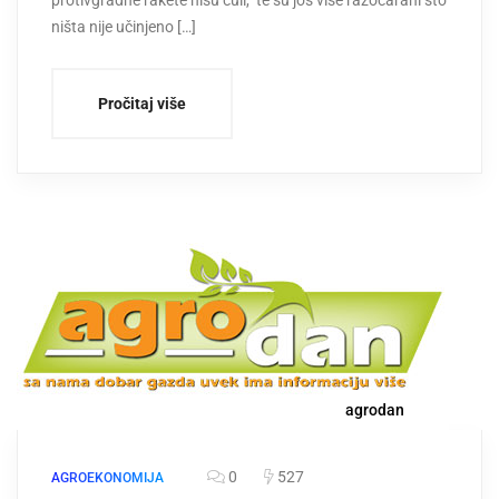
ništa nije učinjeno […]
Pročitaj više
agrodan
0
527
AGROEKONOMIJA