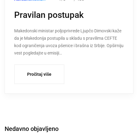
Pravilan postupak
Makedonski ministar poljoprivrede Ljupčo Dimovski kaže
da je Makedonija postupila u skladu s pravilima CEFTE
kod ograničenja uvoza pšenice i brašna iz Srbije. Opširniju
vest pogledajte u emisiji…
Pročitaj više
Nedavno objavljeno