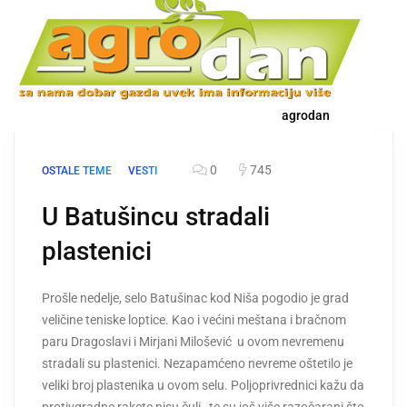
agrodan
0
745
OSTALE TEME
VESTI
U Batušincu stradali
plastenici
Prošle nedelje, selo Batušinac kod Niša pogodio je grad
veličine teniske loptice. Kao i većini meštana i bračnom
paru Dragoslavi i Mirjani Milošević u ovom nevremenu
stradali su plastenici. Nezapamćeno nevreme oštetilo je
veliki broj plastenika u ovom selu. Poljoprivrednici kažu da
protivgradne rakete nisu čuli, te su još više razočarani što