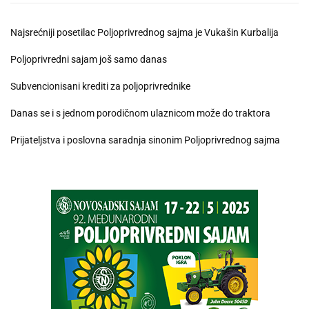
Najsrećniji posetilac Poljoprivrednog sajma je Vukašin Kurbalija
Poljoprivredni sajam još samo danas
Subvencionisani krediti za poljoprivrednike
Danas se i s jednom porodičnom ulaznicom može do traktora
Prijateljstva i poslovna saradnja sinonim Poljoprivrednog sajma