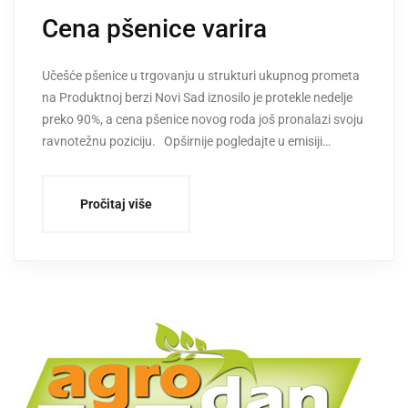
Cena pšenice varira
Učešće pšenice u trgovanju u strukturi ukupnog prometa
na Produktnoj berzi Novi Sad iznosilo je protekle nedelje
preko 90%, a cena pšenice novog roda još pronalazi svoju
ravnotežnu poziciju. Opširnije pogledajte u emisiji…
Pročitaj više