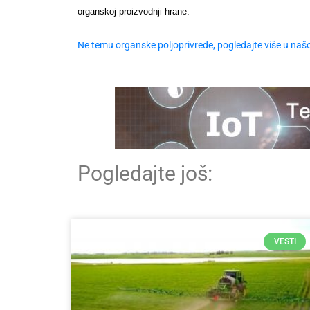
organskoj proizvodnji hrane.
Ne temu organske poljoprivrede, pogledajte više u našo
Pogledajte još:
VESTI