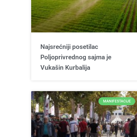
Najsrećniji posetilac
Poljoprivrednog sajma je
Vukašin Kurbalija
MANIFESTACIJE