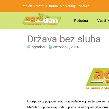
Region
Emiteri
O nama
Marketing
Kontakt
Početna
Vesti
Država bez sluha
agrodan
октобар 3, 2014
U organskoj poljoprivredi, proizvođače koji su taj posao i
Međutim, upozoravaju i da, uprkos nesumnjivim ekonomskim