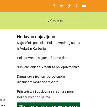
Nedavno objavljeno
Najsrećniji posetilac Poljoprivrednog sajma
je Vukašin Kurbalija
Poljoprivredni sajam još samo danas
Subvencionisani krediti za poljoprivrednike
Danas se i s jednom porodičnom
ulaznicom može do traktora
Prijateljstva i poslovna saradnja sinonim
Poljoprivrednog sajma
njaci.
daje