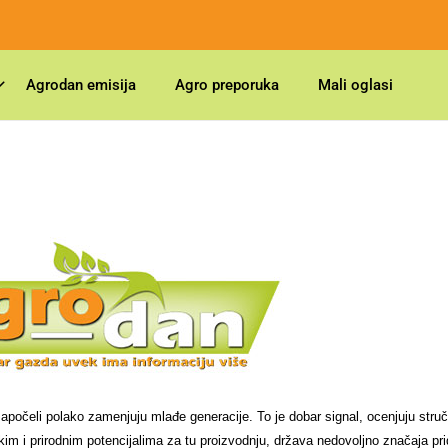
Agrodan emisija
Agro preporuka
Mali oglasi
 započeli polako zamenjuju mlađe generacije. To je dobar signal, ocenjuju struč
 i prirodnim potencijalima za tu proizvodnju, država nedovoljno značaja pri