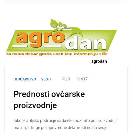
agrodan
0
617
STOČARSTVO
VESTI
Prednosti ovčarske
proizvodnje
Iako je ariljsko područje nadaleko poznato po proizvodnji
malina, i druge poljoprivredne delatnosti imaju svoje