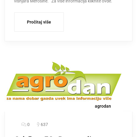
višnjara Merošine. Za više informacija kliknite ovde.
Pročitaj više
agrodan
0
637