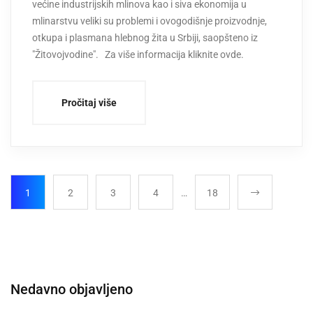
većine industrijskih mlinova kao i siva ekonomija u
mlinarstvu veliki su problemi i ovogodišnje proizvodnje,
otkupa i plasmana hlebnog žita u Srbiji, saopšteno iz
"Žitovojvodine". Za više informacija kliknite ovde.
Pročitaj više
1
2
3
4
…
18
Nedavno objavljeno