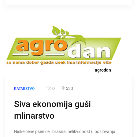
agrodan
0
533
RATARSTVO
Siva ekonomija guši
mlinarstvo
Niske cene pšenice i brašna, nelikvidnost u poslovanju