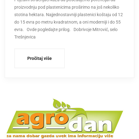
proizvodnju pod plastenicima proširimo na još nekoliko
stotina hektara. Najjednostavniji plastenici koštaju od 12
do 15 evra po metru kvadratnom, a oni moderniji i do 55
evra. Ovde pogledajte prilog. Dobrivoje Mitrović, selo
Trešnjevica
Pročitaj više