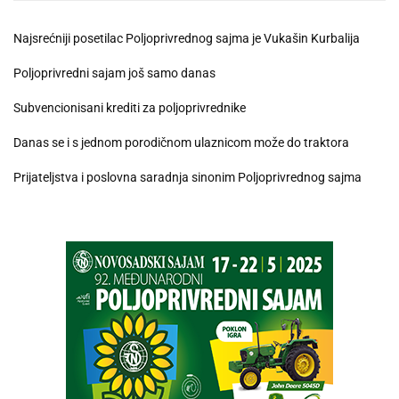
Najsrećniji posetilac Poljoprivrednog sajma je Vukašin Kurbalija
Poljoprivredni sajam još samo danas
Subvencionisani krediti za poljoprivrednike
Danas se i s jednom porodičnom ulaznicom može do traktora
Prijateljstva i poslovna saradnja sinonim Poljoprivrednog sajma