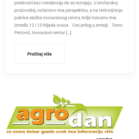
prednosti kao i tendenciju da se razvijaju. U stočarskoj
proizvodnji, ovčarstvo ima perspektivu, a na teritoriji koju
pokriva služba Inovacionog centra Arilje trenutno ima
između 12 i 15 hiljada ovaca. Ceo prilog u emisiji. Tomo
Petrović, Inovacioni centar […]
Pročitaj više