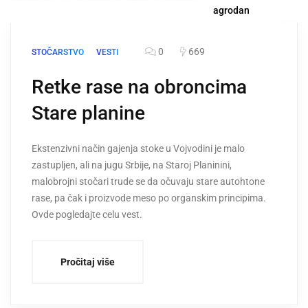
agrodan
0
669
STOČARSTVO
VESTI
Retke rase na obroncima
Stare planine
Ekstenzivni način gajenja stoke u Vojvodini je malo
zastupljen, ali na jugu Srbije, na Staroj Planinini,
malobrojni stočari trude se da očuvaju stare autohtone
rase, pa čak i proizvode meso po organskim principima.
Ovde pogledajte celu vest.
Pročitaj više