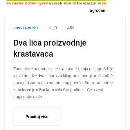
agrodan
0
459
POVRTARSTVO
Dva lica proizvodnje
krastavaca
Zbog niske otkupne cene krastavaca, koja na jugu Srbije
jedva dostiže dva dinara za kilogram, mnogi proizvođači
bacaju ili zaoravaju na tone tog povrća. Suprotan primer
zabeležen je u Bačkom selu Gospođinci. Celu vest
pogledajte ovde.
Pročitaj više