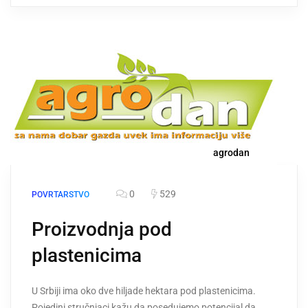
agrodan
0
529
POVRTARSTVO
Proizvodnja pod
plastenicima
U Srbiji ima oko dve hiljade hektara pod plastenicima.
Pojedini stručnjaci kažu da posedujemo potencijal da