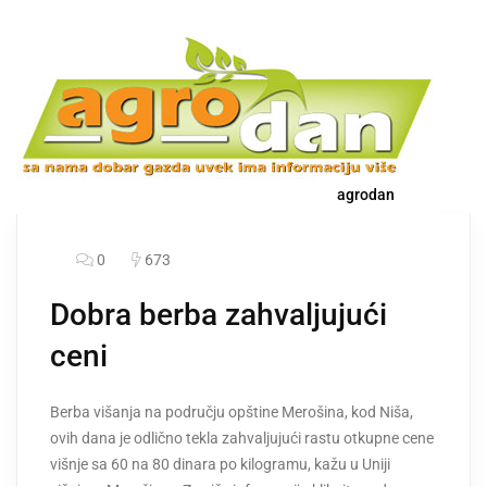
agrodan
0
673
Dobra berba zahvaljujući
ceni
Berba višanja na području opštine Merošina, kod Niša,
ovih dana je odlično tekla zahvaljujući rastu otkupne cene
višnje sa 60 na 80 dinara po kilogramu, kažu u Uniji