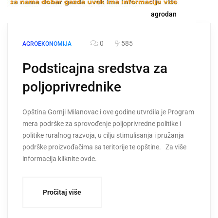
agrodan
0
585
AGROEKONOMIJA
Podsticajna sredstva za
poljoprivrednike
Opština Gornji Milanovac i ove godine utvrdila je Program
mera podrške za sprovođenje poljoprivredne politike i
politike ruralnog razvoja, u cilju stimulisanja i pružanja
podrške proizvođačima sa teritorije te opštine. Za više
informacija kliknite ovde.
Pročitaj više