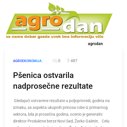
agrodan
0
487
AGROEKONOMIJA
Pšenica ostvarila
nadprosečne rezultate
Gledajući ostvarene rezultate u poljoprivredi, godina na
izmaku, sa aspekta ukupnih prinosa robe iz primarnog
sektora, bila je prosečna godina, ocenio je generalni
direktor Produktne berze Novi Sad, Žarko Galetin. Celu