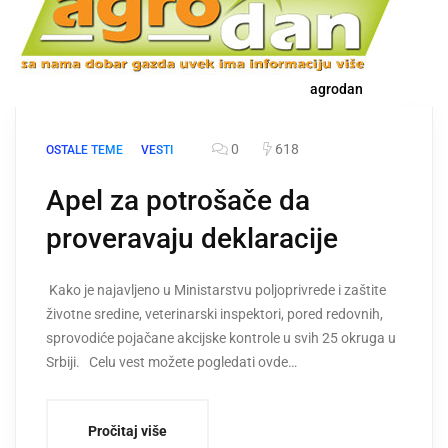
agrodan
0
618
OSTALE TEME
VESTI
Apel za potrošače da
proveravaju deklaracije
Kako je najavljeno u Ministarstvu poljoprivrede i zaštite
životne sredine, veterinarski inspektori, pored redovnih,
sprovodiće pojačane akcijske kontrole u svih 25 okruga u
Srbiji. Celu vest možete pogledati ovde…
Pročitaj više