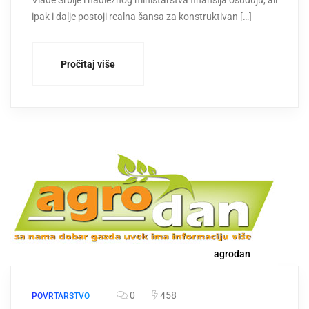
ipak i dalje postoji realna šansa za konstruktivan […]
Pročitaj više
agrodan
0
458
POVRTARSTVO