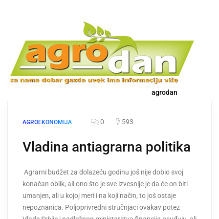
agrodan
0
593
AGROEKONOMIJA
Vladina antiagrarna politika
Agrarni budžet za dolazeću godinu još nije dobio svoj
konačan oblik, ali ono što je sve izvesnije je da će on biti
umanjen, ali u kojoj meri i na koji način, to još ostaje
nepoznanica. Poljoprivredni stručnjaci ovakav potez
Vlade Srbije i nadležnog ministarstva finansija osuđuju, ali