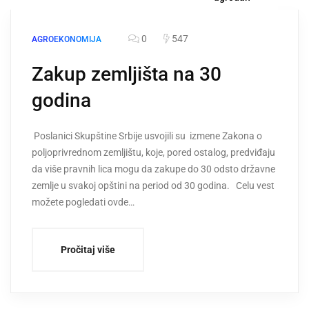
0
547
AGROEKONOMIJA
Zakup zemljišta na 30
godina
Poslanici Skupštine Srbije usvojili su izmene Zakona o
poljoprivrednom zemljištu, koje, pored ostalog, predviđaju
da više pravnih lica mogu da zakupe do 30 odsto državne
zemlje u svakoj opštini na period od 30 godina. Celu vest
možete pogledati ovde…
Pročitaj više