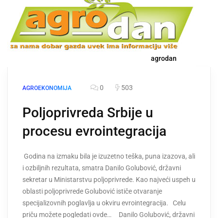
agrodan
0
503
AGROEKONOMIJA
Poljoprivreda Srbije u
procesu evrointegracija
Godina na izmaku bila je izuzetno teška, puna izazova, ali
i ozbiljnih rezultata, smatra Danilo Golubović, državni
sekretar u Ministarstvu poljoprivrede. Kao najveći uspeh u
oblasti poljoprivrede Golubović ističe otvaranje
specijalizovnih poglavlja u okviru evrointegracija. Celu
priču možete pogledati ovde… Danilo Golubović, državni