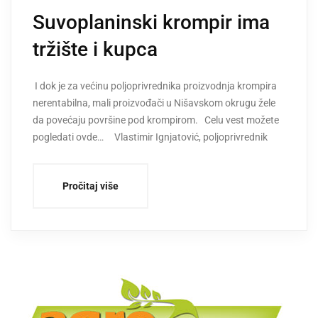
Suvoplaninski krompir ima
tržište i kupca
I dok je za većinu poljoprivrednika proizvodnja krompira
nerentabilna, mali proizvođači u Nišavskom okrugu žele
da povećaju površine pod krompirom. Celu vest možete
pogledati ovde… Vlastimir Ignjatović, poljoprivrednik
Pročitaj više