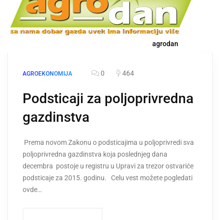
agrodan
0
464
AGROEKONOMIJA
Podsticaji za poljoprivredna
gazdinstva
Prema novom Zakonu o podsticajima u poljoprivredi sva
poljoprivredna gazdinstva koja poslednjeg dana
decembra postoje u registru u Upravi za trezor ostvariće
podsticaje za 2015. godinu. Celu vest možete pogledati
ovde…