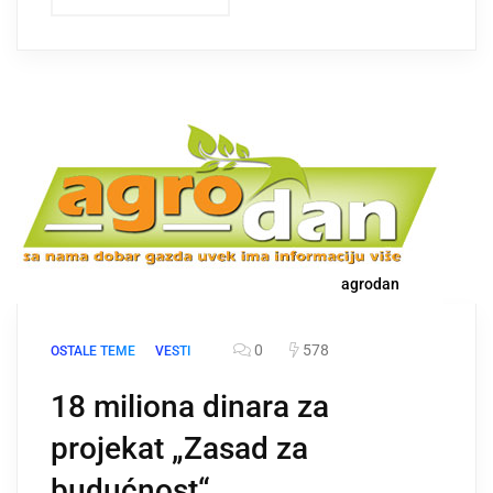
agrodan
0
578
OSTALE TEME
VESTI
18 miliona dinara za
projekat „Zasad za
budućnost“