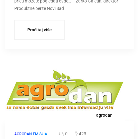
priču možete pogledati ovde… Žarko Galetin, direktor
Produktne berze Novi Sad
Pročitaj više
agrodan
0
423
AGRODAN EMISIJA