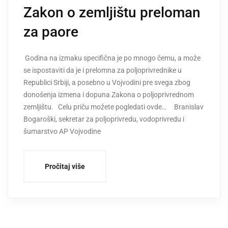
Zakon o zemljištu preloman
za paore
Godina na izmaku specifična je po mnogo čemu, a može
se ispostaviti da je i prelomna za poljoprivrednike u
Republici Srbiji, a posebno u Vojvodini pre svega zbog
donošenja izmena i dopuna Zakona o poljoprivrednom
zemljištu. Celu priču možete pogledati ovde… Branislav
Bogaroški, sekretar za poljoprivredu, vodoprivredu i
šumarstvo AP Vojvodine
Pročitaj više