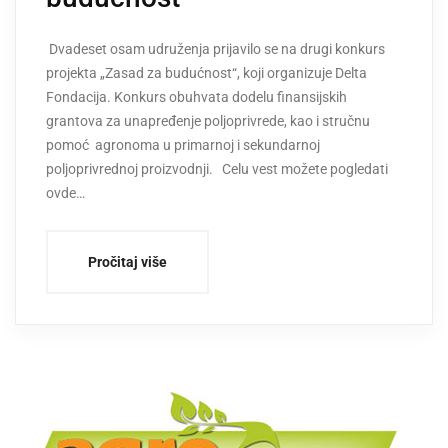
Dvadeset osam udruženja prijavilo se na drugi konkurs
projekta „Zasad za budućnost“, koji organizuje Delta
Fondacija. Konkurs obuhvata dodelu finansijskih
grantova za unapređenje poljoprivrede, kao i stručnu
pomoć agronoma u primarnoj i sekundarnoj
poljoprivrednoj proizvodnji. Celu vest možete pogledati
ovde…
Pročitaj više