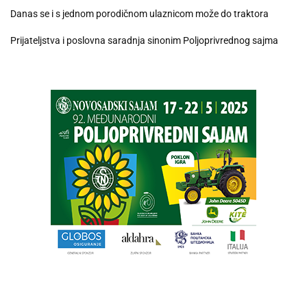
Danas se i s jednom porodičnom ulaznicom može do traktora
Prijateljstva i poslovna saradnja sinonim Poljoprivrednog sajma