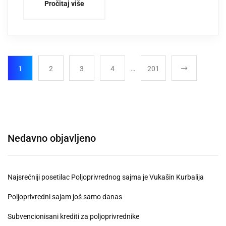
Pročitaj više
1
2
3
4
…
201
Nedavno objavljeno
Najsrećniji posetilac Poljoprivrednog sajma je Vukašin Kurbalija
Poljoprivredni sajam još samo danas
Subvencionisani krediti za poljoprivrednike