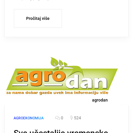
Pročitaj više
agrodan
0
524
AGROEKONOMIJA