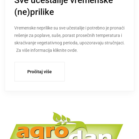
Sve učestalije vremenske
(ne)prilike
Vremenske neprilike su sve učestalije i potrebno je pronaći
rešenje za poplave, suše, porast prosečnih temperatura i
skraćivanje vegetativnog perioda, upozoravaju stručnjaci.
Za više informacija kliknite ovde.
Pročitaj više