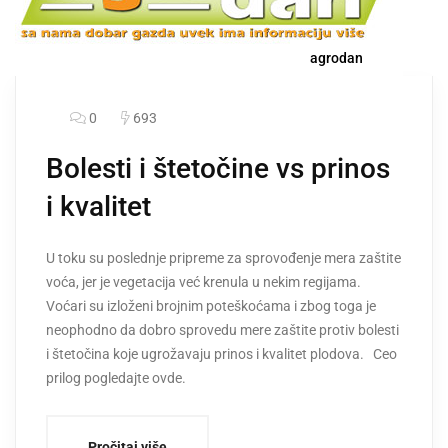
agrodan
0
693
Bolesti i štetočine vs prinos
i kvalitet
U toku su poslednje pripreme za sprovođenje mera zaštite
voća, jer je vegetacija već krenula u nekim regijama.
Voćari su izloženi brojnim poteškoćama i zbog toga je
neophodno da dobro sprovedu mere zaštite protiv bolesti
i štetočina koje ugrožavaju prinos i kvalitet plodova. Ceo
prilog pogledajte ovde.
Pročitaj više