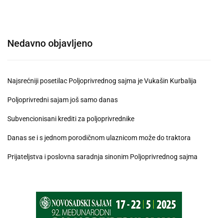
Nedavno objavljeno
Najsrećniji posetilac Poljoprivrednog sajma je Vukašin Kurbalija
Poljoprivredni sajam još samo danas
Subvencionisani krediti za poljoprivrednike
Danas se i s jednom porodičnom ulaznicom može do traktora
Prijateljstva i poslovna saradnja sinonim Poljoprivrednog sajma