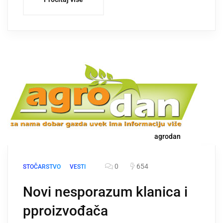
agrodan
0
654
STOČARSTVO
VESTI
Novi nesporazum klanica i
pproizvođača