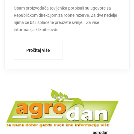
Osam proizvođača tovljenika potpisali su ugovore sa
Republičkom direkcijom za robne rezerve. Za dve nedelje
njima će biti isplaćene preuzete svinje. Za više
informacija kliknite ovde.
Pročitaj više
agrodan