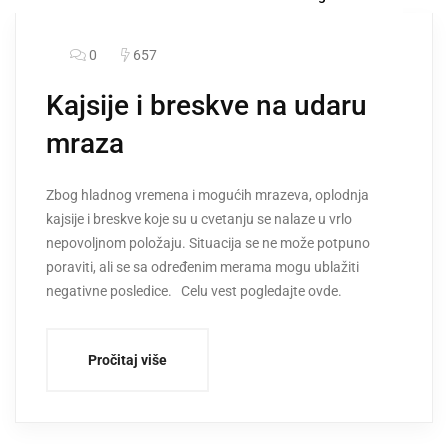
0
657
Kajsije i breskve na udaru
mraza
Zbog hladnog vremena i mogućih mrazeva, oplodnja
kajsije i breskve koje su u cvetanju se nalaze u vrlo
nepovoljnom položaju. Situacija se ne može potpuno
poraviti, ali se sa određenim merama mogu ublažiti
negativne posledice. Celu vest pogledajte ovde.
Pročitaj više