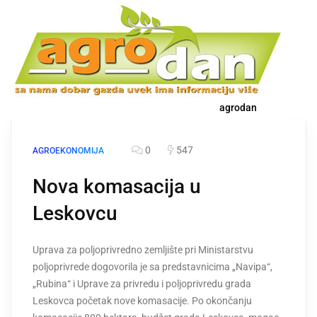
agrodan
0
547
AGROEKONOMIJA
Nova komasacija u
Leskovcu
Uprava za poljoprivredno zemljište pri Ministarstvu
poljoprivrede dogovorila je sa predstavnicima „Navipa“,
„Rubina“ i Uprave za privredu i poljoprivredu grada
Leskovca početak nove komasacije. Po okončanju