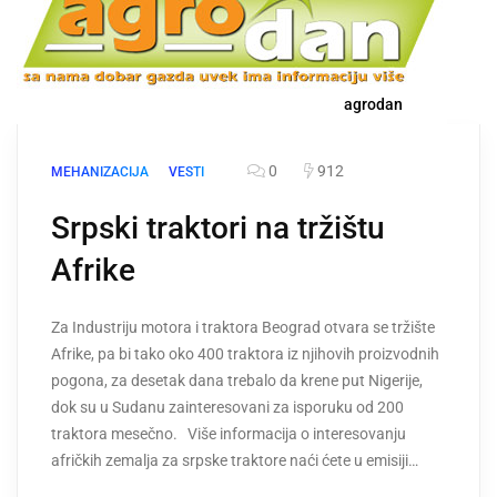
agrodan
0
912
MEHANIZACIJA
VESTI
Srpski traktori na tržištu
Afrike
Za Industriju motora i traktora Beograd otvara se tržište
Afrike, pa bi tako oko 400 traktora iz njihovih proizvodnih
pogona, za desetak dana trebalo da krene put Nigerije,
dok su u Sudanu zainteresovani za isporuku od 200
traktora mesečno. Više informacija o interesovanju
afričkih zemalja za srpske traktore naći ćete u emisiji…