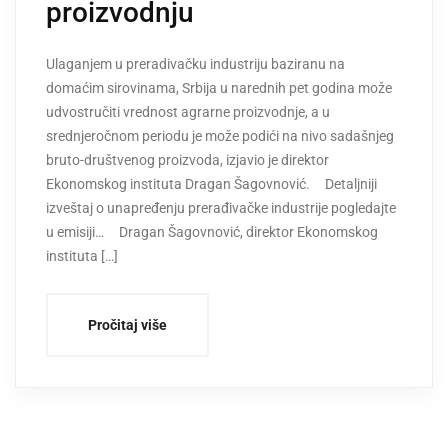
proizvodnju
Ulaganjem u preradivačku industriju baziranu na
domaćim sirovinama, Srbija u narednih pet godina može
udvostručiti vrednost agrarne proizvodnje, a u
srednjeročnom periodu je može podići na nivo sadašnjeg
bruto-društvenog proizvoda, izjavio je direktor
Ekonomskog instituta Dragan Šagovnović. Detaljniji
izveštaj o unapređenju prerađivačke industrije pogledajte
u emisiji… Dragan Šagovnović, direktor Ekonomskog
instituta […]
Pročitaj više