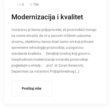
0
796
Modernizacija i kvalitet
Voćarstvo je šansa poljoprivrede, ali proizvođači moraju
na vreme shvatiti, da će u surovim tržišnim uslovima
stvarnu, objektivnu šansu imati samo oni koji prihvate
savremene tehnologije proizvodnje, a pogotovu
standarde kvaliteta. Detaljniji izveštaj koji govori o
neophodnosti modernizacije voćarske proizvodnje
pogledajte u emisiji… prof. dr Zoran Keserović,
Departman za voćarstvo Poljoprivrednog […]
Pročitaj više