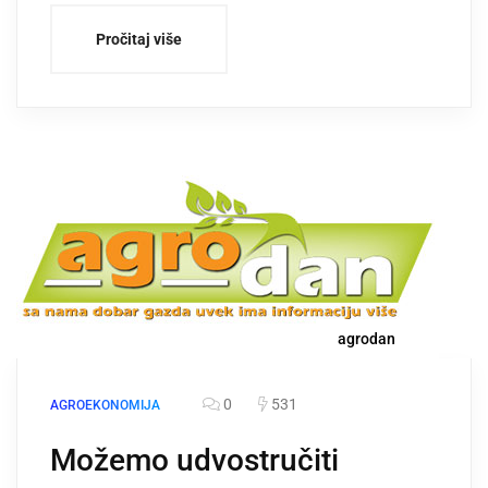
Pročitaj više
agrodan
0
531
AGROEKONOMIJA
Možemo udvostručiti