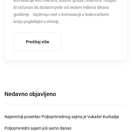
komasacije 800 hektara, budžet grada Leskovca mogao
bi računati da dodatni priliv od sedam miliona dinara
godišnje. Opširniju vest o komasaciji u leskovačkom
kraju pogledajte u emisiji…
Pročitaj više
Nedavno objavljeno
Najsrećniji posetilac Poljoprivrednog sajma je Vukašin Kurbalija
Poljoprivredni sajam još samo danas