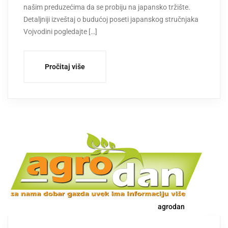
našim preduzećima da se probiju na japansko tržište.
Detaljniji izveštaj o budućoj poseti japanskog stručnjaka
Vojvodini pogledajte […]
Pročitaj više
agrodan