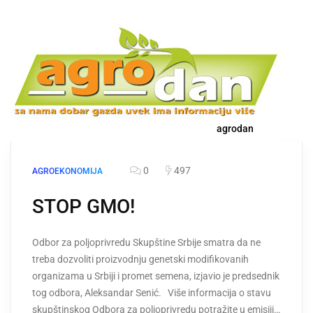
agrodan
0
497
AGROEKONOMIJA
STOP GMO!
Odbor za poljoprivredu Skupštine Srbije smatra da ne
treba dozvoliti proizvodnju genetski modifikovanih
organizama u Srbiji i promet semena, izjavio je predsednik
tog odbora, Aleksandar Senić. Više informacija o stavu
skupštinskog Odbora za poljoprivredu potražite u emisiji…