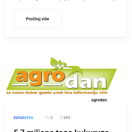
Pročitaj više
agrodan
0
685
RATARSTVO