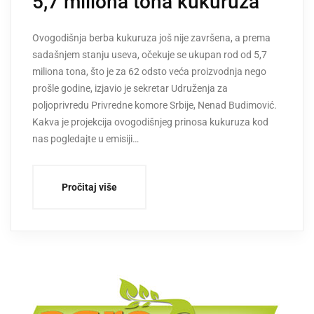
5,7 miliona tona kukuruza
Ovogodišnja berba kukuruza još nije završena, a prema
sadašnjem stanju useva, očekuje se ukupan rod od 5,7
miliona tona, što je za 62 odsto veća proizvodnja nego
prošle godine, izjavio je sekretar Udruženja za
poljoprivredu Privredne komore Srbije, Nenad Budimović.
Kakva je projekcija ovogodišnjeg prinosa kukuruza kod
nas pogledajte u emisiji…
Pročitaj više