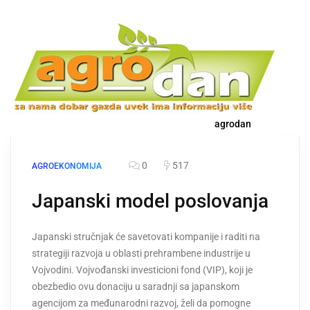
agrodan
0
517
AGROEKONOMIJA
Japanski model poslovanja
Japanski stručnjak će savetovati kompanije i raditi na
strategiji razvoja u oblasti prehrambene industrije u
Vojvodini. Vojvođanski investicioni fond (VIP), koji je
obezbedio ovu donaciju u saradnji sa japanskom
agencijom za međunarodni razvoj, želi da pomogne