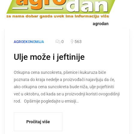
agrodan
0
563
AGROEKONOMIJA
Ulje može i jeftinije
Otkupna cena suncokreta, pšenice i kukuruza biće
poznata do kraja nedelje a proizvođači najavljuju da će,
ako otkupna cena suncokreta bude niža, ulje pojeftiniti
već u oktobru, od kada se u proizvodnji koristi ovogodišnji
rod. Opširnije pogledajte u emisiji…
Pročitaj više