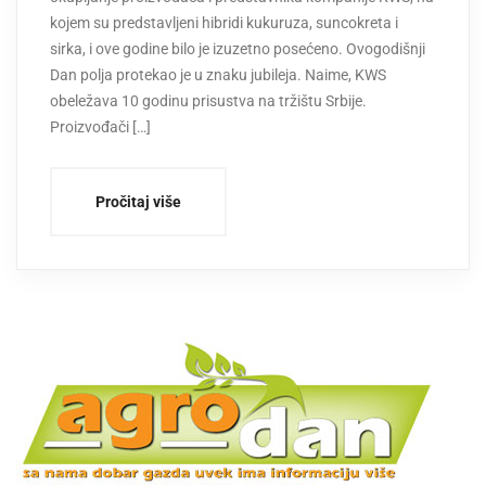
kojem su predstavljeni hibridi kukuruza, suncokreta i
sirka, i ove godine bilo je izuzetno posećeno. Ovogodišnji
Dan polja protekao je u znaku jubileja. Naime, KWS
obeležava 10 godinu prisustva na tržištu Srbije.
Proizvođači […]
Pročitaj više