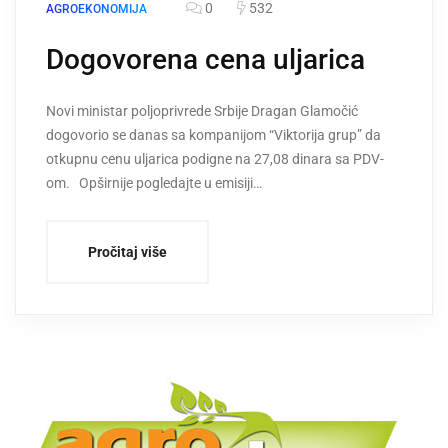
0
532
AGROEKONOMIJA
Dogovorena cena uljarica
Novi ministar poljoprivrede Srbije Dragan Glamočić
dogovorio se danas sa kompanijom “Viktorija grup” da
otkupnu cenu uljarica podigne na 27,08 dinara sa PDV-
om. Opširnije pogledajte u emisiji…
Pročitaj više