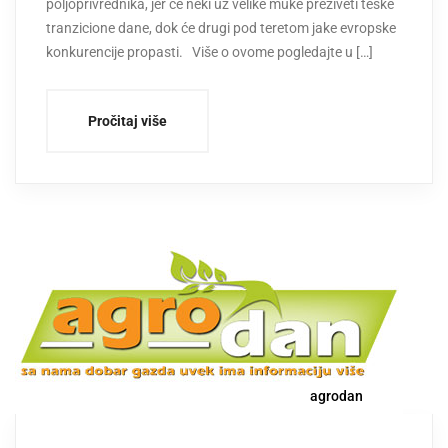
poljoprivrednika, jer će neki uz velike muke preživeti teške
tranzicione dane, dok će drugi pod teretom jake evropske
konkurencije propasti. Više o ovome pogledajte u […]
Pročitaj više
agrodan