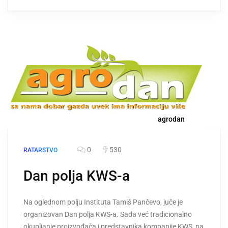
agrodan
0
530
RATARSTVO
Dan polja KWS-a
Na oglednom polju Instituta Tamiš Pančevo, juče je
organizovan Dan polja KWS-a. Sada već tradicionalno
okupljanje proizvođača i predstavnika kompanije KWS, na