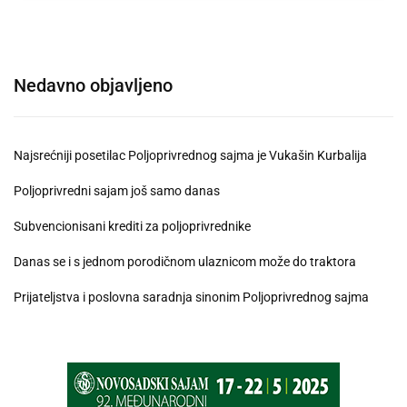
Nedavno objavljeno
Najsrećniji posetilac Poljoprivrednog sajma je Vukašin Kurbalija
Poljoprivredni sajam još samo danas
Subvencionisani krediti za poljoprivrednike
Danas se i s jednom porodičnom ulaznicom može do traktora
Prijateljstva i poslovna saradnja sinonim Poljoprivrednog sajma