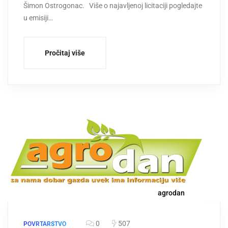
Šimon Ostrogonac. Više o najavljenoj licitaciji pogledajte
u emisiji…
Pročitaj više
agrodan
0
507
POVRTARSTVO