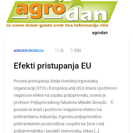
agrodan
0
530
AGROEKONOMIJA
Efekti pristupanja EU
Procesi pristupanja Srbije Svetskoj trgovinskoj
organizaciji (STO) i Evropskoj uniji (EU) imaće i pozitivne i
negativne efekte na srpsku poljoprivredu, ocenio je
profesor Poljoprivrednog fakulteta Miladin Ševarlić. Ti
procesi će imati i pozitivne i negativne efekte i na
prehrambenu industriju, trgovinu poljoprivredno-
prehrambenim proizvodima i uopšte na život i rad
poljoprivrednika i seoskih stanovnika, rekao […]