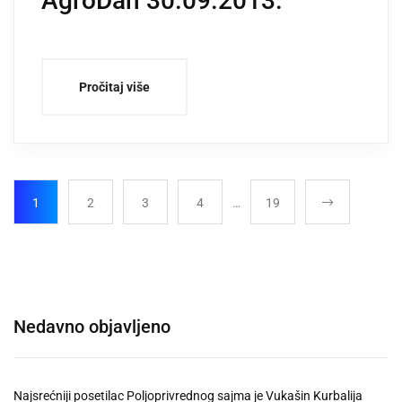
AgroDan 30.09.2013.
Pročitaj više
1
2
3
4
…
19
Nedavno objavljeno
Najsrećniji posetilac Poljoprivrednog sajma je Vukašin Kurbalija