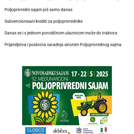
Poljoprivredni sajam još samo danas
Subvencionisani krediti za poljoprivrednike
Danas se i s jednom porodičnom ulaznicom može do traktora
Prijateljstva i poslovna saradnja sinonim Poljoprivrednog sajma