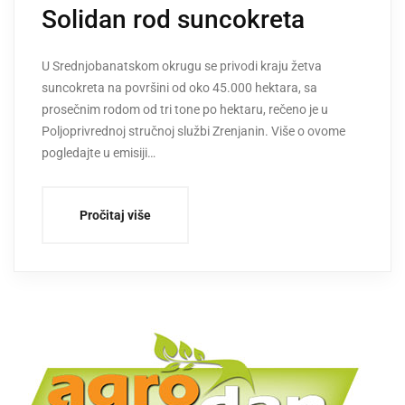
Solidan rod suncokreta
U Srednjobanatskom okrugu se privodi kraju žetva
suncokreta na površini od oko 45.000 hektara, sa
prosečnim rodom od tri tone po hektaru, rečeno je u
Poljoprivrednoj stručnoj službi Zrenjanin. Više o ovome
pogledajte u emisiji…
Pročitaj više