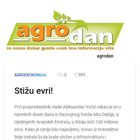
agrodan
0
585
AGROEKONOMIJA
Stižu evri!
Prvi potpredsednik vlade Aleksandar Vučić rekao je će u
narednih deset dana iz Razvojnog fonda Abu Dabija, iz
Ujedinjenih Arapskih Emirata, u Srbiju stići 100 miliona
evra. Kako je ranije bilo najavljeno, novac iz te kreditne
linije trebalo bi da bude uložen u infrastrukturu i