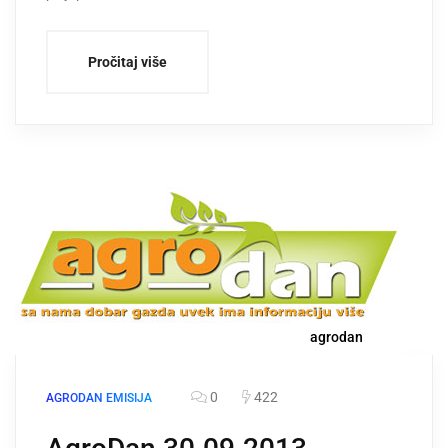
Pročitaj više
agrodan
0
422
AGRODAN EMISIJA