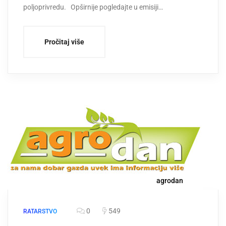
poljoprivredu. Opširnije pogledajte u emisiji…
Pročitaj više
agrodan
0
549
RATARSTVO