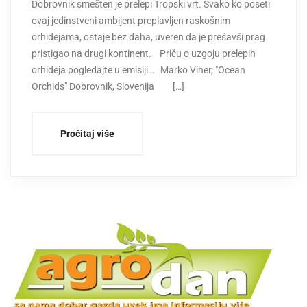
Dobrovnik smešten je prelepi Tropski vrt. Svako ko poseti
ovaj jedinstveni ambijent preplavljen raskošnim
orhidejama, ostaje bez daha, uveren da je prešavši prag
pristigao na drugi kontinent. Priču o uzgoju prelepih
orhideja pogledajte u emisiji… Marko Viher, "Ocean
Orchids" Dobrovnik, Slovenija […]
Pročitaj više