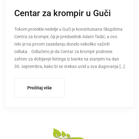
Centar za krompir u Guči
Tokom protekle nedelje u Guči je konstituisana Skupština
Centra za krompir, čiji je predsednik Adam Tadić, a ovo
telo je na prvom zasedanju donelo nekoliko važnih
odluka. Odlučeno je da Centar za krompir podnese
zahtev za dobijanje listinga iz banke sa stanjem na dan
30. septembra, kako bi se stekao uvid u sva dugovanja […]
Pročitaj više