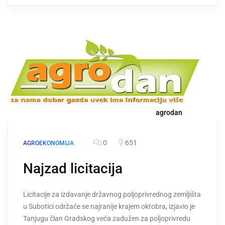
agrodan
0
651
AGROEKONOMIJA
Najzad licitacija
Licitacije za izdavanje državnog poljoprivrednog zemljišta
u Subotici održaće se najranije krajem oktobra, izjavio je
Tanjugu član Gradskog veća zadužen za poljoprivredu