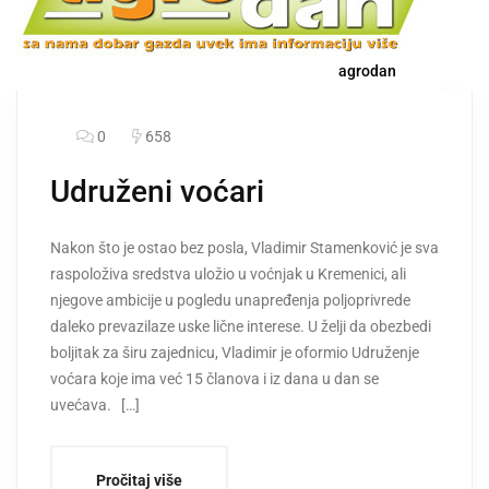
agrodan
0
658
Udruženi voćari
Nakon što je ostao bez posla, Vladimir Stamenković je sva
raspoloživa sredstva uložio u voćnjak u Kremenici, ali
njegove ambicije u pogledu unapređenja poljoprivrede
daleko prevazilaze uske lične interese. U želji da obezbedi
boljitak za širu zajednicu, Vladimir je oformio Udruženje
voćara koje ima već 15 članova i iz dana u dan se
uvećava. […]
Pročitaj više