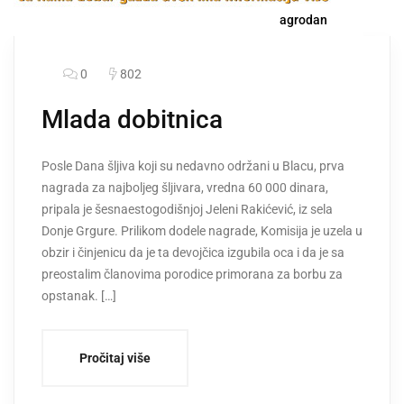
agrodan
0
802
Mlada dobitnica
Posle Dana šljiva koji su nedavno održani u Blacu, prva
nagrada za najboljeg šljivara, vredna 60 000 dinara,
pripala je šesnaestogodišnjoj Jeleni Rakićević, iz sela
Donje Grgure. Prilikom dodele nagrade, Komisija je uzela u
obzir i činjenicu da je ta devojčica izgubila oca i da je sa
preostalim članovima porodice primorana za borbu za
opstanak. […]
Pročitaj više