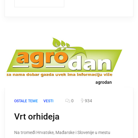
agrodan
0
934
OSTALE TEME
VESTI
Vrt orhideja
Na tromeđi Hrvatske, Mađarske i Slovenije u mestu