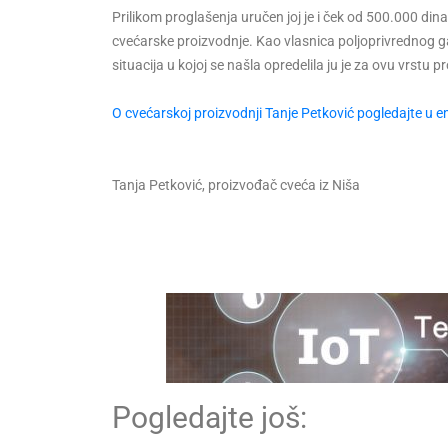
Prilikom proglašenja uručen joj je i ček od 500.000 dina
cvećarske proizvodnje. Kao vlasnica poljoprivrednog 
situacija u kojoj se našla opredelila ju je za ovu vrstu p
O cvećarskoj proizvodnji Tanje Petković pogledajte u em
Tanja Petković, proizvođač cveća iz Niša
Pogledajte još: