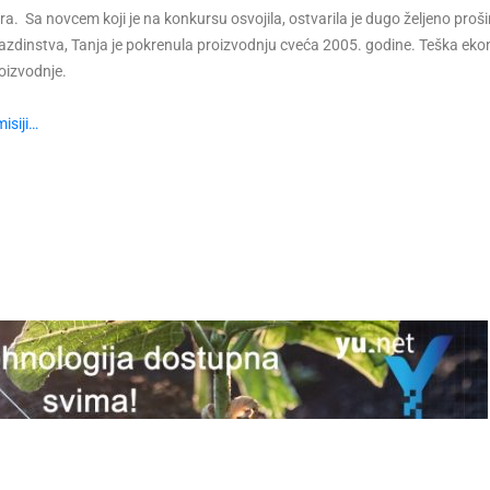
ra. Sa novcem koji je na konkursu osvojila, ostvarila je dugo željeno proši
gazdinstva, Tanja je pokrenula proizvodnju cveća 2005. godine. Teška e
roizvodnje.
isiji…