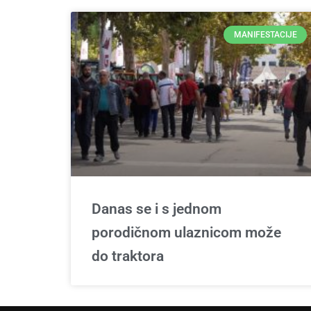
MANIFESTACIJE
Danas se i s jednom
porodičnom ulaznicom može
do traktora