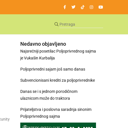
Nedavno objavljeno
Najsrećniji posetilac Poljoprivrednog sajma
je Vukašin Kurbalija
Poljoprivredni sajam još samo danas
Subvencionisani krediti za poljoprivrednike
Danas se i s jednom porodičnom
ulaznicom može do traktora
Prijateljstva i poslovna saradnja sinonim
Poljoprivrednog sajma
tunity