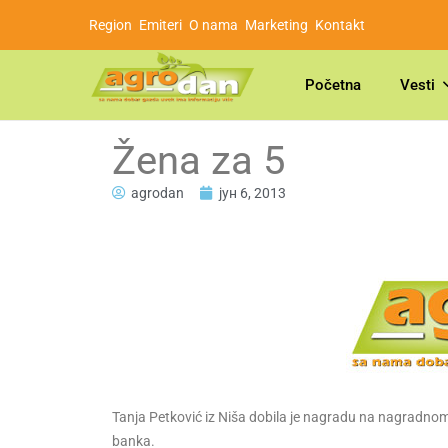
Region
Emiteri
O nama
Marketing
Kontakt
Početna
Vesti
Žena za 5
agrodan
јун 6, 2013
Tanja Petković iz Niša dobila je nagradu na nagradnom
banka.