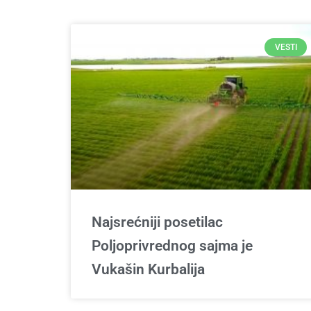
VESTI
Najsrećniji posetilac
Poljoprivrednog sajma je
Vukašin Kurbalija