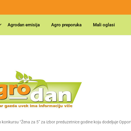
Agrodan emisija
Agro preporuka
Mali oglasi
 konkursu “Žena za 5” za izbor preduzetnice godine koju dodeljuje Oppor