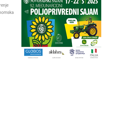
renje
konomska