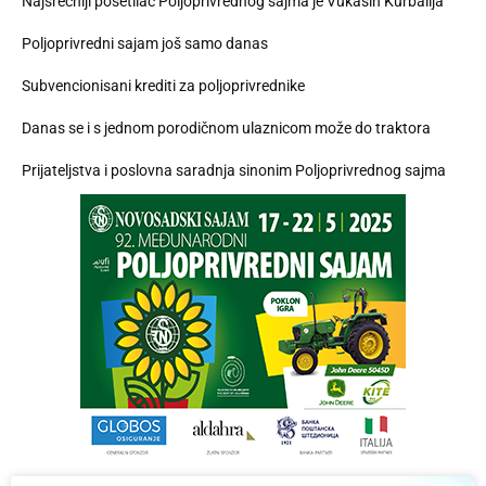
Najsrećniji posetilac Poljoprivrednog sajma je Vukašin Kurbalija
Poljoprivredni sajam još samo danas
Subvencionisani krediti za poljoprivrednike
Danas se i s jednom porodičnom ulaznicom može do traktora
Prijateljstva i poslovna saradnja sinonim Poljoprivrednog sajma