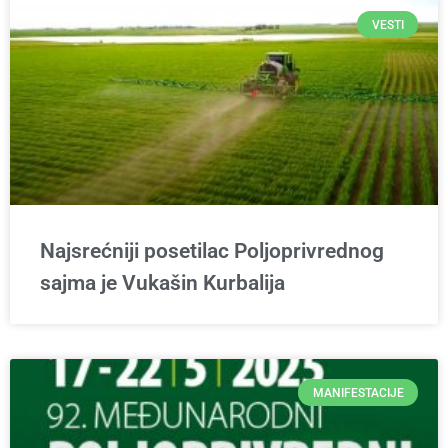
VESTI
Najsrećniji posetilac Poljoprivrednog
sajma je Vukašin Kurbalija
MANIFESTACIJE