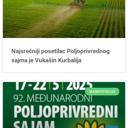
Najsrećniji posetilac Poljoprivrednog
sajma je Vukašin Kurbalija
MANIFESTACIJE