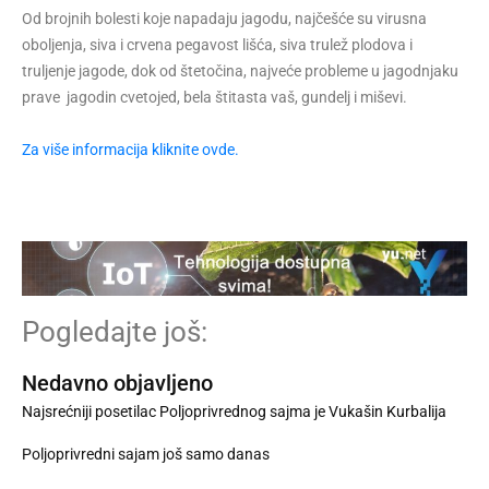
Od brojnih bolesti koje napadaju jagodu, najčešće su virusna
oboljenja, siva i crvena pegavost lišća, siva trulež plodova i
truljenje jagode, dok od štetočina, najveće probleme u jagodnjaku
prave jagodin cvetojed, bela štitasta vaš, gundelj i miševi.
Za više informacija kliknite ovde.
Pogledajte još:
Nedavno objavljeno
Najsrećniji posetilac Poljoprivrednog sajma je Vukašin Kurbalija
Poljoprivredni sajam još samo danas