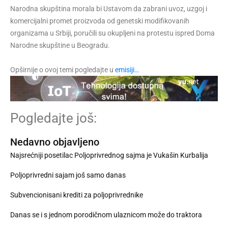
Narodna skupština morala bi Ustavom da zabrani uvoz, uzgoj i
komercijalni promet proizvoda od genetski modifikovanih
organizama u Srbiji, poručili su okupljeni na protestu ispred Doma
Narodne skupštine u Beogradu.
Opširnije o ovoj temi pogledajte u
emisiji…
Pogledajte još:
Nedavno objavljeno
Najsrećniji posetilac Poljoprivrednog sajma je Vukašin Kurbalija
Poljoprivredni sajam još samo danas
Subvencionisani krediti za poljoprivrednike
Danas se i s jednom porodičnom ulaznicom može do traktora