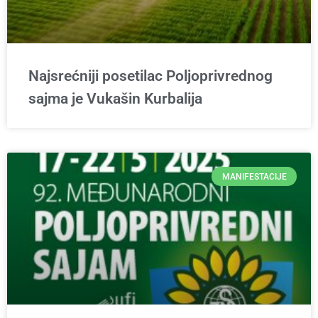
Najsrećniji posetilac Poljoprivrednog
sajma je Vukašin Kurbalija
MANIFESTACIJE