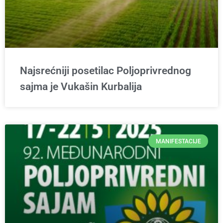
Najsrećniji posetilac Poljoprivrednog
sajma je Vukašin Kurbalija
MANIFESTACIJE