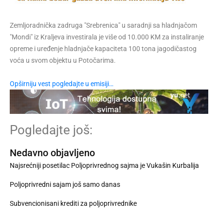
Zemljoradnička zadruga "Srebrenica" u saradnji sa hladnjačom
"Mondi" iz Kraljeva investirala je više od 10.000 KM za instaliranje
opreme i uređenje hladnjače kapaciteta 100 tona jagodičastog
voća u svom objektu u Potočarima.
Opširniju vest pogledajte u emisiji…
Pogledajte još:
Nedavno objavljeno
Najsrećniji posetilac Poljoprivrednog sajma je Vukašin Kurbalija
Poljoprivredni sajam još samo danas
Subvencionisani krediti za poljoprivrednike