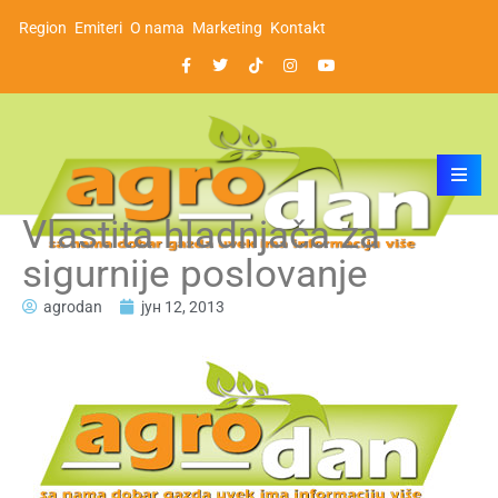
Region
Emiteri
O nama
Marketing
Kontakt
Vlastita hladnjača za
sigurnije poslovanje
agrodan
јун 12, 2013