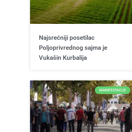
Najsrećniji posetilac
Poljoprivrednog sajma je
Vukašin Kurbalija
MANIFESTACIJE