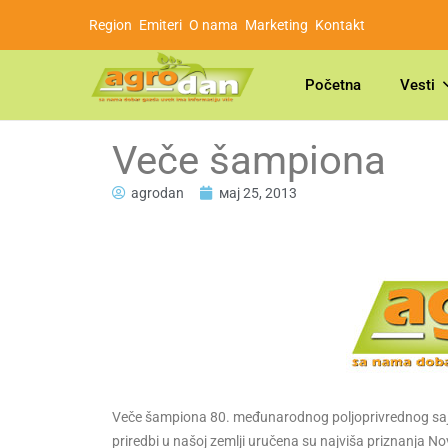
Region
Emiteri
O nama
Marketing
Kontakt
Početna
Vesti
Veče šampiona
agrodan
мај 25, 2013
Veče šampiona 80. međunarodnog poljoprivrednog saj
priredbi u našoj zemlji uručena su najviša priznanja N