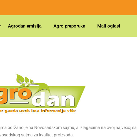
Agrodan emisija
Agro preporuka
Mali oglasi
ma održano je na Novosadskom sajmu, a izlagačima na ovoj najvećoj s
ovosadskog sajma za kvalitet proizvoda.