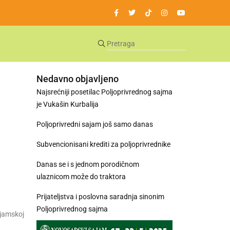
Nedavno objavljeno
Najsrećniji posetilac Poljoprivrednog sajma
je Vukašin Kurbalija
Poljoprivredni sajam još samo danas
Subvencionisani krediti za poljoprivrednike
Danas se i s jednom porodičnom
ulaznicom može do traktora
Prijateljstva i poslovna saradnja sinonim
Poljoprivrednog sajma
ajamskoj