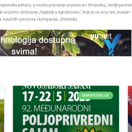
mpionska pehara, a visoko priznanje uručeno je i Hrvatskoj, zemlji partne
učeno i priznanje „Najbolji u agrobiznisu“, koje je za svoj rad, znanje i
ca, naučnih ustanova i kompanija. (Dnevnik)
MANIFESTACIJE