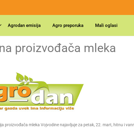
Agrodan emisija
Agro preporuka
Mali oglasi
na proizvođača mleka
ija proizvođača mleka Vojvodine najavljuje za petak, 22. mart, hitnu i va