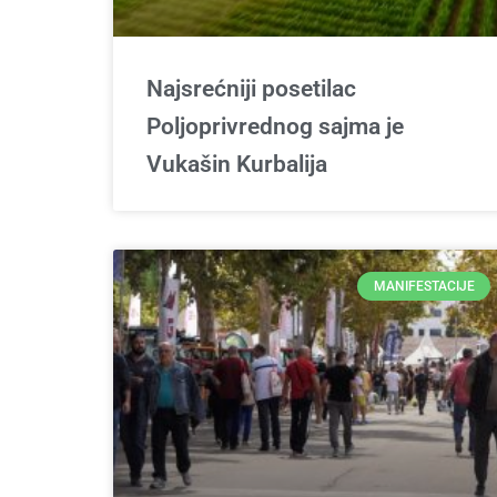
Najsrećniji posetilac
Poljoprivrednog sajma je
Vukašin Kurbalija
MANIFESTACIJE