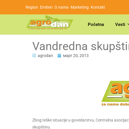
Region
Emiteri
O nama
Marketing
Kontakt
Početna
Vesti
Vandredna skupšti
agrodan
март 20, 2013
Zbog teške situacije u govedarstvu, Centralna asocijac
skupštinu.