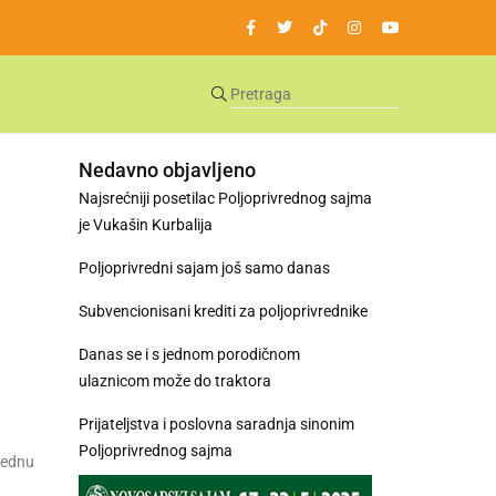
Nedavno objavljeno
Najsrećniji posetilac Poljoprivrednog sajma
je Vukašin Kurbalija
Poljoprivredni sajam još samo danas
Subvencionisani krediti za poljoprivrednike
Danas se i s jednom porodičnom
ulaznicom može do traktora
Prijateljstva i poslovna saradnja sinonim
Poljoprivrednog sajma
nrednu