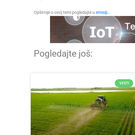
Opširnije o ovoj temi pogledajte u
emisiji…
Pogledajte još:
VESTI