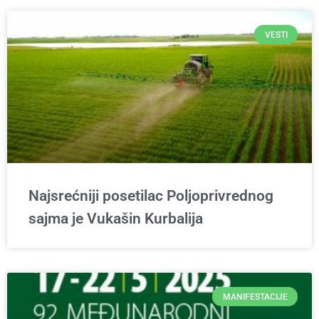
VESTI
Najsrećniji posetilac Poljoprivrednog
sajma je Vukašin Kurbalija
MANIFESTACIJE