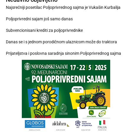
Najsrećniji posetilac Poljoprivrednog sajma je Vukašin Kurbalija
Poljoprivredni sajam još samo danas
Subvencionisani krediti za poljoprivrednike
Danas se i s jednom porodičnom ulaznicom može do traktora
Prijateljstva i poslovna saradnja sinonim Poljoprivrednog sajma