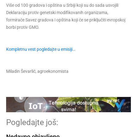
Više od 100 gradova i opština u Srbiji koji su do sada usvojili
Deklaraciju protiv genetski modifikovanih organizama,
formiraće Savez gradova i opština koji će se priključiti evropskoj
borbi protiv GMO.
Kompletnu vest pogledajte u emisiji…
Miladin Ševarlić, agroekonomista
Pogledajte još:
Nedavno objavljeno