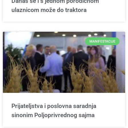
Danas se i s jednom porodičnom
ulaznicom može do traktora
MANIFESTACIJE
Prijateljstva i poslovna saradnja
sinonim Poljoprivrednog sajma