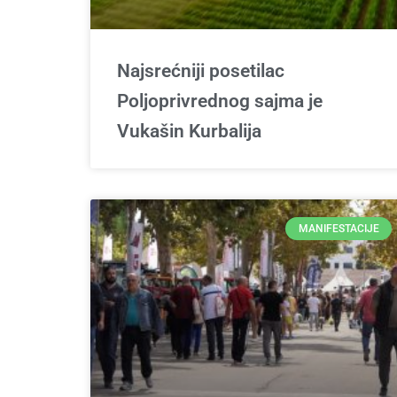
Najsrećniji posetilac
Poljoprivrednog sajma je
Vukašin Kurbalija
MANIFESTACIJE