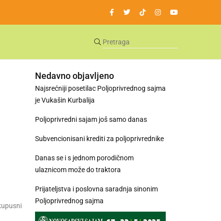
Nedavno objavljeno
Najsrećniji posetilac Poljoprivrednog sajma
je Vukašin Kurbalija
Poljoprivredni sajam još samo danas
Subvencionisani krediti za poljoprivrednike
Danas se i s jednom porodičnom
ulaznicom može do traktora
Prijateljstva i poslovna saradnja sinonim
Poljoprivrednog sajma
 kupusni