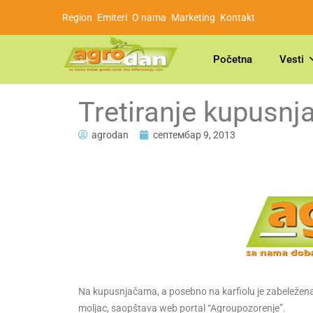
Region
Emiteri
O nama
Marketing
Kontakt
Početna
Vesti
Tretiranje kupusnj
agrodan
септембар 9, 2013
Na kupusnjačama, a posebno na karfiolu je zabeležena ve
moljac, saopštava web portal “Agroupozorenje”.