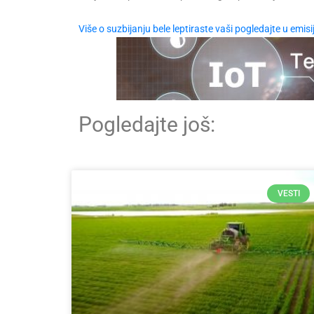
Više o suzbijanju bele leptiraste vaši pogledajte u emisi
Pogledajte još:
VESTI