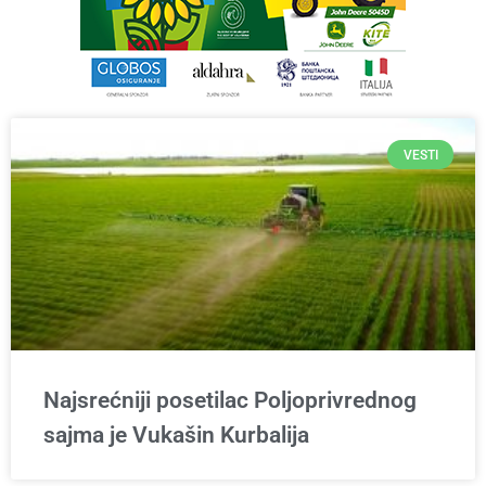
VESTI
Najsrećniji posetilac Poljoprivrednog
sajma je Vukašin Kurbalija