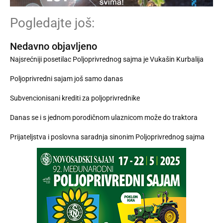
Pogledajte još:
Nedavno objavljeno
Najsrećniji posetilac Poljoprivrednog sajma je Vukašin Kurbalija
Poljoprivredni sajam još samo danas
Subvencionisani krediti za poljoprivrednike
Danas se i s jednom porodičnom ulaznicom može do traktora
Prijateljstva i poslovna saradnja sinonim Poljoprivrednog sajma