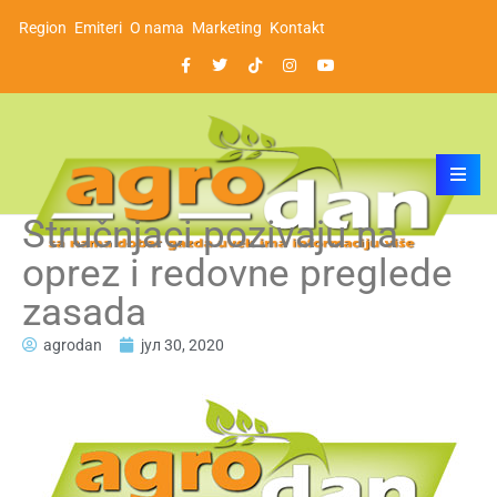
Region
Emiteri
O nama
Marketing
Kontakt
Stručnjaci pozivaju na
oprez i redovne preglede
zasada
agrodan
јул 30, 2020