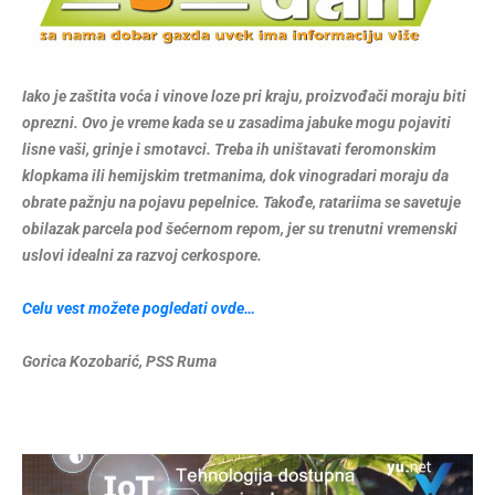
Iako je zaštita voća i vinove loze pri kraju, proizvođači moraju biti
oprezni. Ovo je vreme kada se u zasadima jabuke mogu pojaviti
lisne vaši, grinje i smotavci. Treba ih uništavati feromonskim
klopkama ili hemijskim tretmanima, dok vinogradari moraju da
obrate pažnju na pojavu pepelnice. Takođe, ratariima se savetuje
obilazak parcela pod šećernom repom, jer su trenutni vremenski
uslovi idealni za razvoj cerkospore.
Celu vest možete pogledati ovde…
Gorica Kozobarić, PSS Ruma