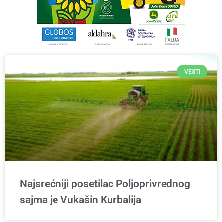
VESTI
Najsrećniji posetilac Poljoprivrednog
sajma je Vukašin Kurbalija