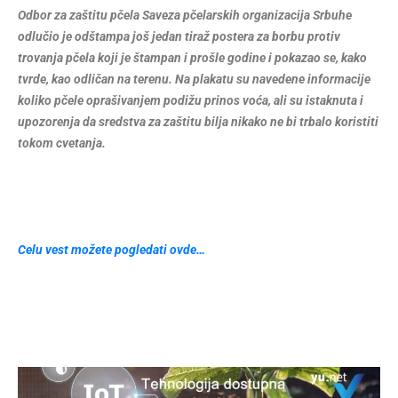
Odbor za zaštitu pčela Saveza pčelarskih organizacija Srbuhe
odlučio je odštampa još jedan tiraž postera za borbu protiv
trovanja pčela koji je štampan i prošle godine i pokazao se, kako
tvrde, kao odličan na terenu. Na plakatu su navedene informacije
koliko pčele oprašivanjem podižu prinos voća, ali su istaknuta i
upozorenja da sredstva za zaštitu bilja nikako ne bi trbalo koristiti
tokom cvetanja.
Celu vest možete pogledati ovde…