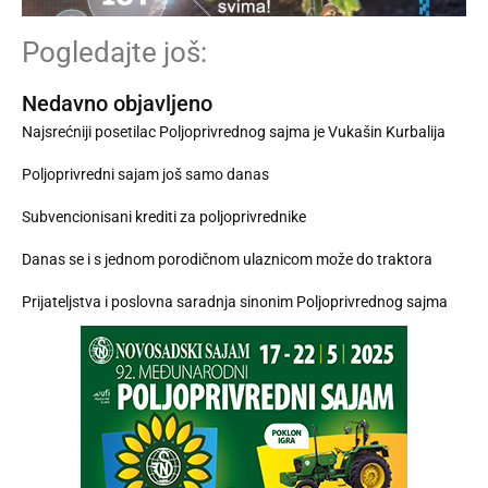
Pogledajte još:
Nedavno objavljeno
Najsrećniji posetilac Poljoprivrednog sajma je Vukašin Kurbalija
Poljoprivredni sajam još samo danas
Subvencionisani krediti za poljoprivrednike
Danas se i s jednom porodičnom ulaznicom može do traktora
Prijateljstva i poslovna saradnja sinonim Poljoprivrednog sajma