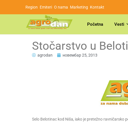
Region
Emiteri
O nama
Marketing
Kontakt
Početna
Vesti
Stočarstvo u Belot
agrodan
новембар 25, 2013
Selo Belotinac kod Niša, iako je pretežno ravničarsko