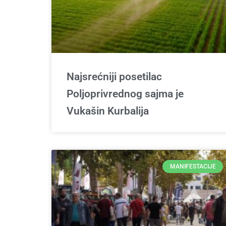
Najsrećniji posetilac
Poljoprivrednog sajma je
Vukašin Kurbalija
MANIFESTACIJE