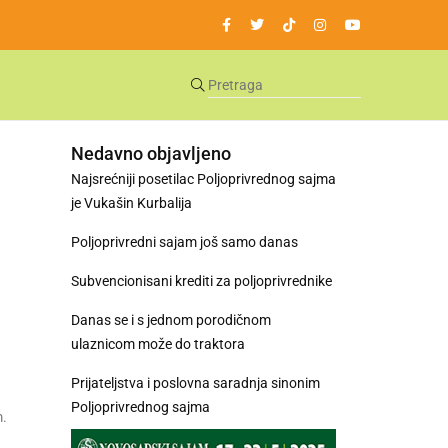
Nedavno objavljeno
Najsrećniji posetilac Poljoprivrednog sajma
je Vukašin Kurbalija
Poljoprivredni sajam još samo danas
Subvencionisani krediti za poljoprivrednike
Danas se i s jednom porodičnom
ulaznicom može do traktora
Prijateljstva i poslovna saradnja sinonim
Poljoprivrednog sajma
m.