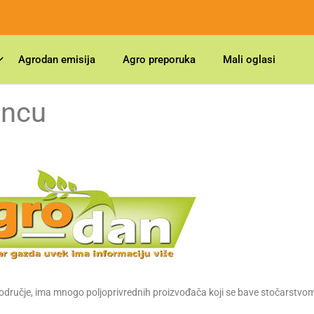
Agrodan emisija
Agro preporuka
Mali oglasi
incu
 područje, ima mnogo poljoprivrednih proizvođača koji se bave stočarstvo