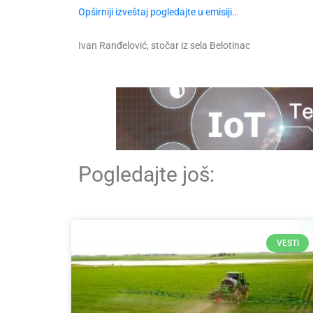
Opširniji izveštaj pogledajte u emisiji…
Ivan Ranđelović, stočar iz sela Belotinac
Pogledajte još:
VESTI