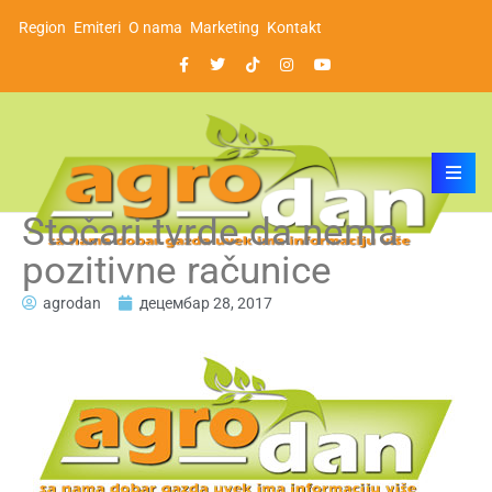
Region
Emiteri
O nama
Marketing
Kontakt
Stočari tvrde da nema
pozitivne računice
agrodan
децембар 28, 2017