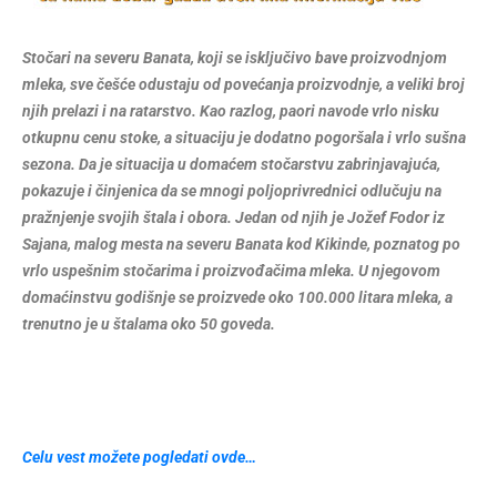
Stočari na severu Banata, koji se isključivo bave proizvodnjom
mleka, sve češće odustaju od povećanja proizvodnje, a veliki broj
njih prelazi i na ratarstvo. Kao razlog, paori navode vrlo nisku
otkupnu cenu stoke, a situaciju je dodatno pogoršala i vrlo sušna
sezona.
Da je situacija u domaćem stočarstvu zabrinjavajuća,
pokazuje i činjenica da se mnogi poljoprivrednici odlučuju na
pražnjenje svojih štala i obora. Jedan od njih je Jožef Fodor iz
Sajana, malog mesta na severu Banata kod Kikinde, poznatog po
vrlo uspešnim stočarima i proizvođačima mleka. U njegovom
domaćinstvu godišnje se proizvede oko 100.000 litara mleka, a
trenutno je u štalama oko 50 goveda.
Celu vest možete pogledati ovde…