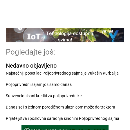
Pogledajte još:
Nedavno objavljeno
Najsrećniji posetilac Poljoprivrednog sajma je Vukašin Kurbalija
Poljoprivredni sajam još samo danas
Subvencionisani krediti za poljoprivrednike
Danas se i s jednom porodičnom ulaznicom može do traktora
Prijateljstva i poslovna saradnja sinonim Poljoprivrednog sajma