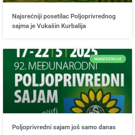
Najsrećniji posetilac Poljoprivrednog
sajma je Vukašin Kurbalija
MANIFESTACIJE
Poljoprivredni sajam još samo danas