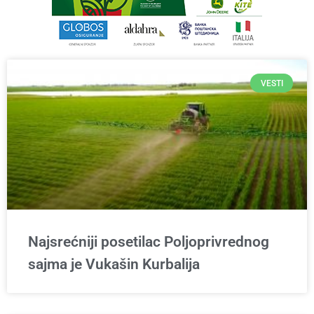
VESTI
Najsrećniji posetilac Poljoprivrednog
sajma je Vukašin Kurbalija