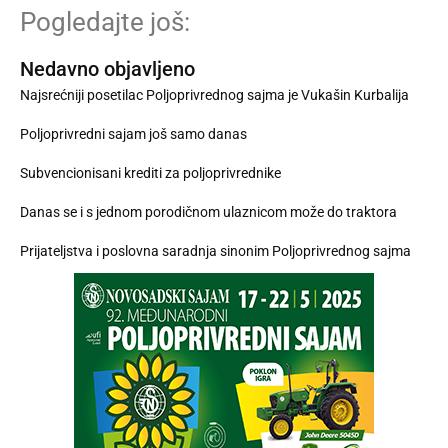
Pogledajte još:
Nedavno objavljeno
Najsrećniji posetilac Poljoprivrednog sajma je Vukašin Kurbalija
Poljoprivredni sajam još samo danas
Subvencionisani krediti za poljoprivrednike
Danas se i s jednom porodičnom ulaznicom može do traktora
Prijateljstva i poslovna saradnja sinonim Poljoprivrednog sajma