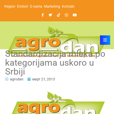
Region
Emiteri
O nama
Marketing
Kontakt
Standardizacija mleka po
kategorijama uskoro u
Srbiji
agrodan
март 21, 2013