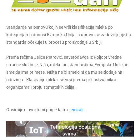
Standarde na osnovu kojih se vrši klasifikacija mleka po
kategorijama donosi Evropska Unija, a upravo se zadovoljenje tih
standarda očekuje i u procesu proizvodnje u Srbiji.
Prema rečima Jelice Petrović, savetodavca iz Poljoprivredne
stručne službe iz Niša, mleko po standardima Evropske Unije ne
sme da ima primese. Ništa ne bi smelo ni da mu se dodaje niti
oduzima. Klasiranje mleka se vrši prema prisustvu mikro
organizama i broju somatskih ćelija .
Opširnije o ovoj temi pogledajte u
emisiji…