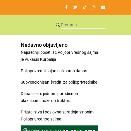
Nedavno objavljeno
Najsrećniji posetilac Poljoprivrednog sajma
je Vukašin Kurbalija
Poljoprivredni sajam još samo danas
Subvencionisani krediti za poljoprivrednike
Danas se i s jednom porodičnom
ulaznicom može do traktora
Prijateljstva i poslovna saradnja sinonim
Poljoprivrednog sajma