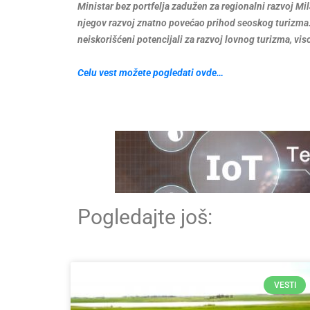
Ministar bez portfelja zadužen za regionalni razvoj Mila
njegov razvoj znatno povećao prihod seoskog turizma. K
neiskorišćeni potencijali za razvoj lovnog turizma, v
Celu vest možete pogledati ovde…
Pogledajte još:
VESTI