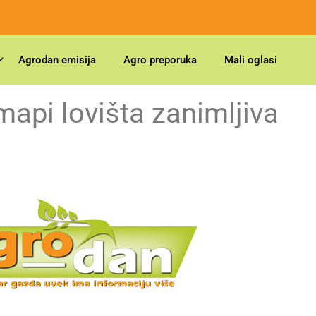
Agrodan emisija
Agro preporuka
Mali oglasi
mapi lovišta zanimljiva