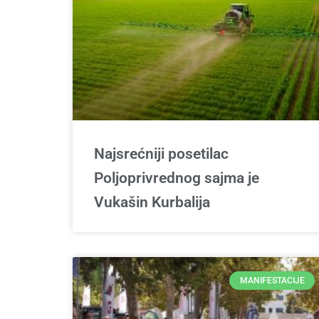
Najsrećniji posetilac
Poljoprivrednog sajma je
Vukašin Kurbalija
MANIFESTACIJE