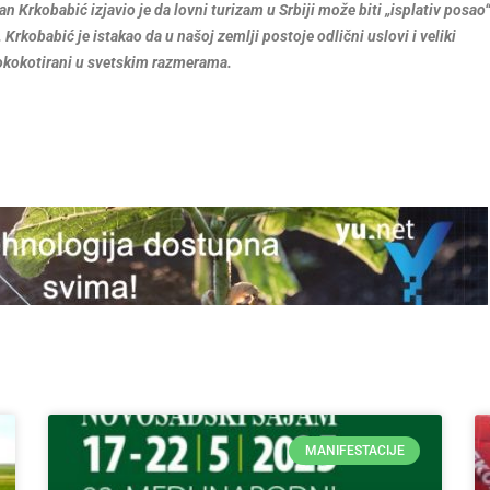
n Krkobabić izjavio je da lovni turizam u Srbiji može biti „isplativ posao“ 
rkobabić je istakao da u našoj zemlji postoje odlični uslovi i veliki
isokokotirani u svetskim razmerama.
MANIFESTACIJE