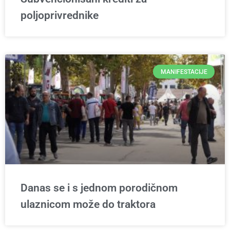
poljoprivrednike
MANIFESTACIJE
Danas se i s jednom porodičnom
ulaznicom može do traktora