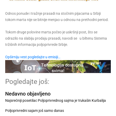
Odnos ponude i tražnje prasadi na stočnim pijacama u Srbiji
tokom marta nije se bitnije menjao u odnosu na prethodni period.
Tokom druge polovine marta počeo je uskršnji post, što se
odrazilo na slabiju prodaju prasadi, navodi se u biltenu Sistema
tržišnih informacija poljoprivrede Srbije.
Opširniju vest pogledajte u emisiji…
Pogledajte još:
Nedavno objavljeno
Najsrećniji posetilac Poljoprivrednog sajma je Vukašin Kurbalija
Poljoprivredni sajam još samo danas