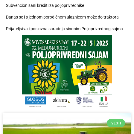
Subvencionisani krediti za poljoprivrednike
Danas se i s jednom porodičnom ulaznicom može do traktora
Prijateljstva i poslovna saradnja sinonim Poljoprivrednog sajma
VESTI