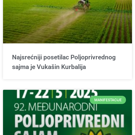
Najsrećniji posetilac Poljoprivrednog
sajma je Vukašin Kurbalija
MANIFESTACIJE