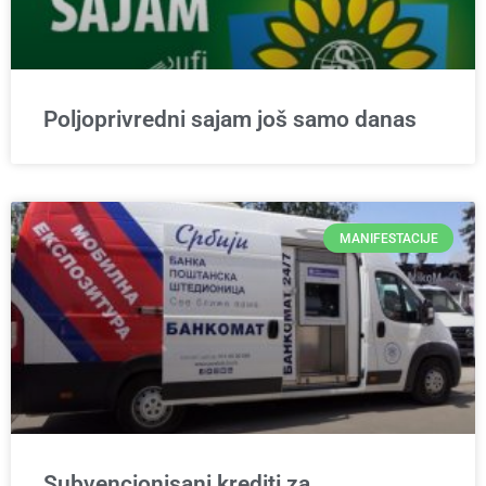
Poljoprivredni sajam još samo danas
MANIFESTACIJE
Subvencionisani krediti za