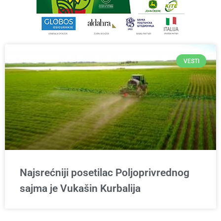
VESTI
Najsrećniji posetilac Poljoprivrednog
sajma je Vukašin Kurbalija