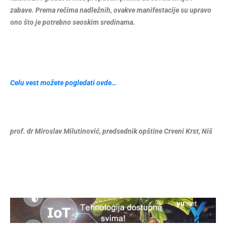
zabave. Prema rečima nadležnih, ovakve manifestacije su upravo
ono što je potrebno seoskim sredinama.
Celu vest možete pogledati ovde…
prof. dr Miroslav Milutinović, predsednik opštine Crveni Krst, Niš