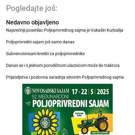
Pogledajte još:
Nedavno objavljeno
Najsrećniji posetilac Poljoprivrednog sajma je Vukašin Kurbalija
Poljoprivredni sajam još samo danas
Subvencionisani krediti za poljoprivrednike
Danas se i s jednom porodičnom ulaznicom može do traktora
Prijateljstva i poslovna saradnja sinonim Poljoprivrednog sajma