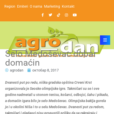
Region
Emiteri
O nama
Marketing
Kontakt
Selo Medoševac dobar
domaćin
agrodan
октобар 8, 2017
Dvanesti put po redu, niška gradska opština Crveni Krst
organizovala je Seoske olimpijske igre. Takmičari su se i ove
godine nadmetali u stonom tenisu, košarci, odbojci, šahu i pikadu,
a domaćin igara bilo je selo Medoševac.
Olimpijska baklja gorela
je i u okolini Niša i to u selu Medoševac. Dvanesti put za redom,
takmičari i gledaoci nisu propustili priliku da se rekreiraju i