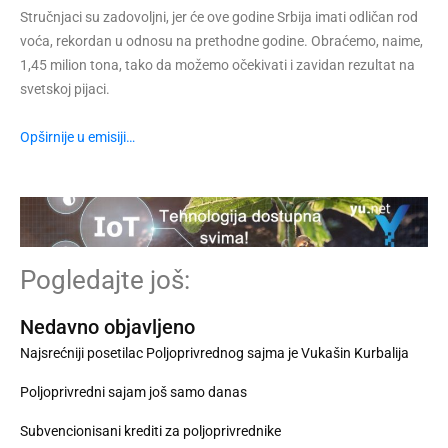
Stručnjaci su zadovoljni, jer će ove godine Srbija imati odličan rod
voća, rekordan u odnosu na prethodne godine. Obraćemo, naime,
1,45 milion tona, tako da možemo očekivati i zavidan rezultat na
svetskoj pijaci.
Opširnije u emisiji…
Pogledajte još:
Nedavno objavljeno
Najsrećniji posetilac Poljoprivrednog sajma je Vukašin Kurbalija
Poljoprivredni sajam još samo danas
Subvencionisani krediti za poljoprivrednike