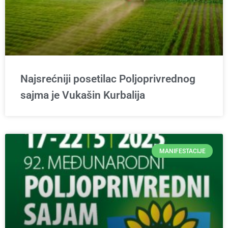
Najsrećniji posetilac Poljoprivrednog
sajma je Vukašin Kurbalija
MANIFESTACIJE