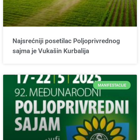
Najsrećniji posetilac Poljoprivrednog
sajma je Vukašin Kurbalija
MANIFESTACIJE