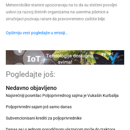
Meteorološke stanice upozoravaju na to da su stečeni povoljni
uslovi za razvoj štetnih organizama na usevima pšenice a
stručnjaci pozivaju ratare da pravovremeno zaštite bilje.
Opširniju vest pogledajte u emisiji…
Pogledajte još:
Nedavno objavljeno
Najsrećniji posetilac Poljoprivrednog sajma je Vukašin Kurbalija
Poljoprivredni sajam još samo danas
Subvencionisani krediti za poljoprivrednike
Danas se i s jednom porodičnom ulaznicom može do traktora