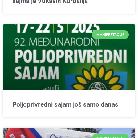
sajma je Vukašin Kurbalija
MANIFESTACIJE
Poljoprivredni sajam još samo danas