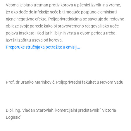
Veoma je bitno tretman protiv korova u pšenici izvršiti na vreme,
jer ako dođe do infekcije neće biti moguće potpuno eleminisati
njene negativne efekte. Poljoprivrednicima se savetuje da redovno
obilaze svoje parcele kako bi pravovremeno reagovali ako uoče
pojavu insekata. Kod jarih i biljnih vrsta u ovom periodu treba
izvršiti zaštitu useva od korova.
Preporuke stručnjaka potražite u emisiji…
Prof. dr Branko Marinković, Poljoprivredni fakultet u Novom Sadu
Dipl. ing. Vladan Starovlah, komercijalni predstavnik " Victoria
Logistic"