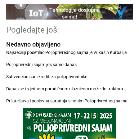
Pogledajte još:
Nedavno objavljeno
Najsrećniji posetilac Poljoprivrednog sajma je Vukašin Kurbalija
Poljoprivredni sajam još samo danas
Subvencionisani krediti za poljoprivrednike
Danas se i s jednom porodičnom ulaznicom može do traktora
Prijateljstva i poslovna saradnja sinonim Poljoprivrednog sajma