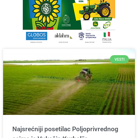
VESTI
Najsrećniji posetilac Poljoprivrednog