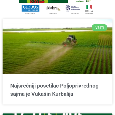
VESTI
Najsrećniji posetilac Poljoprivrednog
sajma je Vukašin Kurbalija