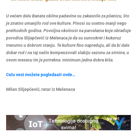
U većem delu Banata obilne padavine su zakasnile za pšenicu, što
je znatno umanjilo rod ove kulture. Pinosi su osetno manji nego
prethodnih godina. Povoljna okolnost na parcelama koje obrađuje
porodica Slijepčević iz Melenaca je da su suncokret i kukuruz
trenutno u dobrom stanju. Te kulture fino napreduju, ali da bi dale
dobar rod i na taj način kompenzovali slabiju sezonu za strnine, u
ovom mesecu im je potrebna minimum jedna dobra kiša.
Celu vest možete pogledaati ovde…
Milan Slijepčević, ratar iz Melenaca