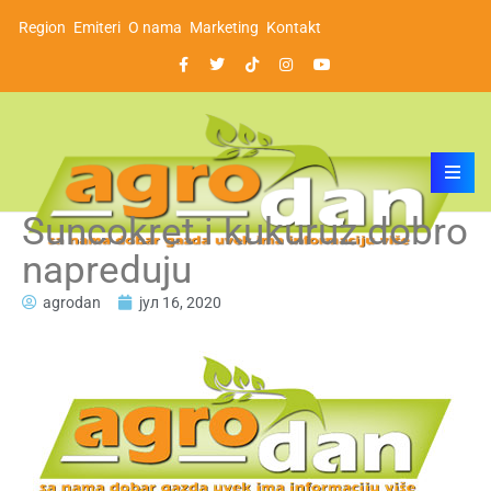
Region
Emiteri
O nama
Marketing
Kontakt
Suncokret i kukuruz dobro
napreduju
agrodan
јул 16, 2020