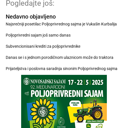
Pogledajte još:
Nedavno objavljeno
Najsrećniji posetilac Poljoprivrednog sajma je Vukašin Kurbalija
Poljoprivredni sajam još samo danas
Subvencionisani krediti za poljoprivrednike
Danas se i s jednom porodičnom ulaznicom može do traktora
Prijateljstva i poslovna saradnja sinonim Poljoprivrednog sajma